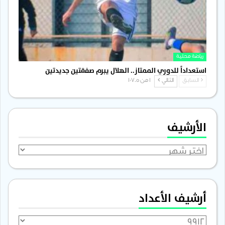
رياضة محلية
استعداداً للدوري الممتاز.. الهلال يبرم صفقتين جديدتين
السابق
التالي
1 من 1٬705
الأرشيف
الأرشيف
أرشيف الأعداد