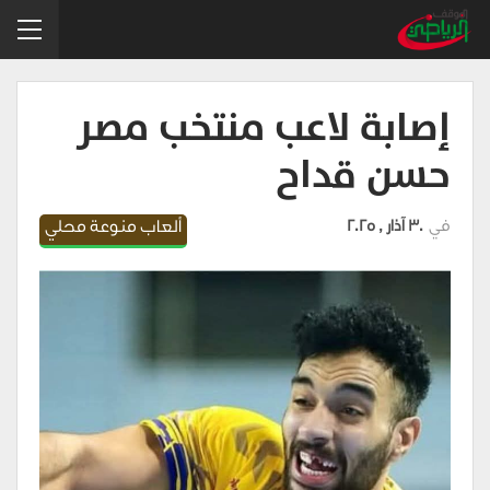
إصابة لاعب منتخب مصر
حسن قداح
في
30 آذار , 2025
ألعاب منوعة محلي