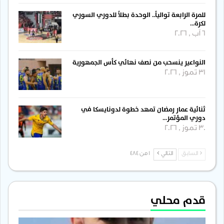
للمرة الرابعة توالياً.. الوحدة بطلاً للدوري السوري
لكرة…
6 آب , 2026
النواعير ينسحب من نصف نهائي كأس الجمهورية
31 تموز , 2026
ثنائية عمار رمضان تمهد خطوة لدونايسكا في
دوري المؤتمر…
30 تموز , 2026
السابق
التالي
1 من 484
قدم محلي