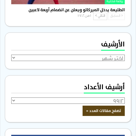
رياضة محلية
الطليعة يدخل الميركاتو ويعلن عن انضمام أربعة لاعبين
السابق
التالي
1 من 1٬702
الأرشيف
الأرشيف
أرشيف الأعداد