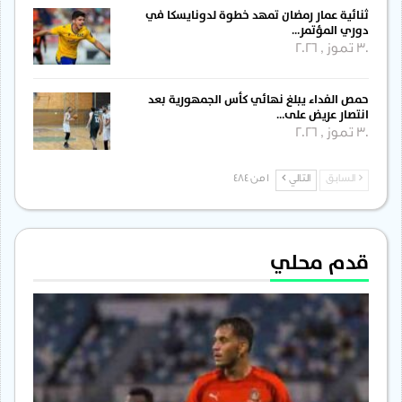
ثنائية عمار رمضان تمهد خطوة لدونايسكا في
دوري المؤتمر…
30 تموز , 2026
حمص الفداء يبلغ نهائي كأس الجمهورية بعد
انتصار عريض على…
30 تموز , 2026
السابق
التالي
1 من 484
قدم محلي