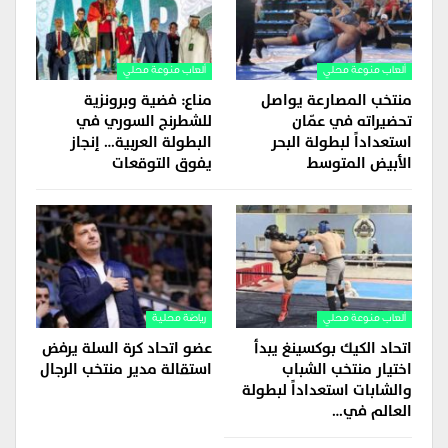
ألعاب منوعة محلي
ألعاب منوعة محلي
منتخب المصارعة يواصل
مناع: فضية وبرونزية
تحضيراته في عمّان
للشطرنج السوري في
استعداداً لبطولة البحر
البطولة العربية… إنجاز
الأبيض المتوسط
يفوق التوقعات
ألعاب منوعة محلي
رياضة محلية
اتحاد الكيك بوكسينغ يبدأ
عضو اتحاد كرة السلة يرفض
اختيار منتخب الشباب
استقالة مدير منتخب الرجال
والشابات استعداداً لبطولة
العالم في…