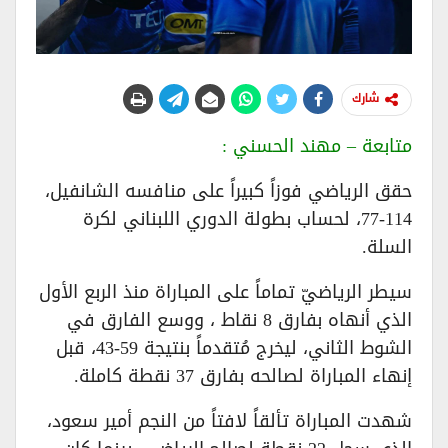
شارك
متابعة – مهند الحسني :
حقق الرياضي فوزاً كبيراً على منافسه الشانفيل،
114-77، لحساب بطولة الدوري اللبناني لكرة
السلة.
سيطر الرياضيّ تماماً على المباراة منذ الربع الأول
الذي أنهاه بفارق 8 نقاط ، ووسع الفارق في
الشوط الثاني، ليخرج مُتقدماً بنتيجة 59-43، قبل
إنهاء المباراة لصالحه بفارق 37 نقطة كاملة.
شهدت المباراة تألقاً لافتاً من النجم أمير سعود،