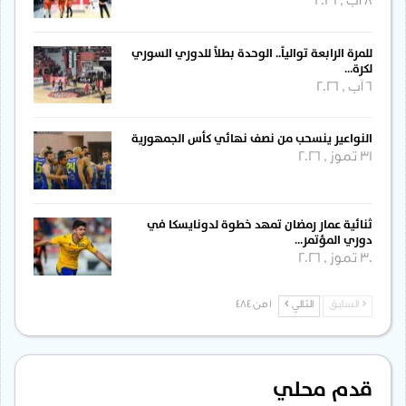
8 آب , 2026
للمرة الرابعة توالياً.. الوحدة بطلاً للدوري السوري
لكرة…
6 آب , 2026
النواعير ينسحب من نصف نهائي كأس الجمهورية
31 تموز , 2026
ثنائية عمار رمضان تمهد خطوة لدونايسكا في
دوري المؤتمر…
30 تموز , 2026
السابق
التالي
1 من 484
قدم محلي