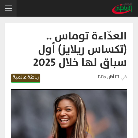
العدّاءة توماس ..
(تكساس ريلايز) أول
سباق لها خلال 2025
في
26 آذار , 2025
رياضة عالمية