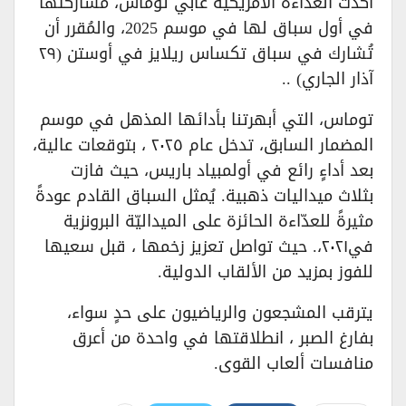
أكدت العدّاءة الأمريكية غابي توماس، مُشاركتها
في أول سباق لها في موسم 2025، والمُقرر أن
تُشارك في سباق تكساس ريلايز في أوستن (٢٩
آذار الجاري) ..
توماس، التي أبهرتنا بأدائها المذهل في موسم
المضمار السابق، تدخل عام ٢٠٢٥ ، بتوقعات عالية،
بعد أداءٍ رائع في أولمبياد باريس، حيث فازت
بثلاث ميداليات ذهبية. يُمثل السباق القادم عودةً
مثيرةً للعدّاءة الحائزة على الميداليّة البرونزية
في٢٠٢١،. حيث تواصل تعزيز زخمها ، قبل سعيها
للفوز بمزيد من الألقاب الدولية.
يترقب المشجعون والرياضيون على حدٍ سواء،
بفارغ الصبر ، انطلاقتها في واحدة من أعرق
منافسات ألعاب القوى.