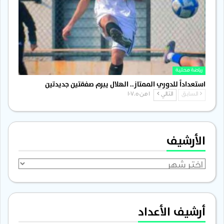
رياضة محلية
استعداداً للدوري الممتاز.. الهلال يبرم صفقتين جديدتين
السابق
التالي
1 من 1٬705
الأرشيف
الأرشيف
أرشيف الأعداد