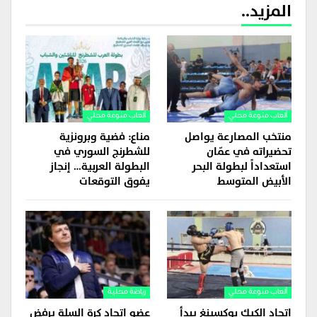
المزيد..
ألعاب منوعة محلي
ألعاب منوعة محلي
منتخب المصارعة يواصل
مناع: فضية وبرونزية
تحضيراته في عمّان
للشطرنج السوري في
استعداداً لبطولة البحر
البطولة العربية… إنجاز
الأبيض المتوسط
يفوق التوقعات
ألعاب منوعة محلي
رياضة محلية
اتحاد الكيك بوكسينغ يبدأ
عضو اتحاد كرة السلة يرفض