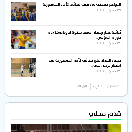
النواعير ينسحب من نصف نهائي كأس الجمهورية
31 تموز , 2026
ثنائية عمار رمضان تمهد خطوة لدونايسكا في
دوري المؤتمر…
30 تموز , 2026
حمص الفداء يبلغ نهائي كأس الجمهورية بعد
انتصار عريض على…
30 تموز , 2026
السابق
التالي
1 من 484
قدم محلي