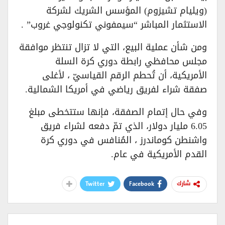
(ويليام تشيزوم) المؤسس الشريك لشركة
الاستثمار المباشر “سيمفوني تكنولوجي غروب” .
ومن شأن عملية البيع، التي لا تزال تنتظر موافقة
مجلس محافظي رابطة دوري كرة السلة
الأمريكية، أن تُحطم الرقم القياسيّ ، لأغلى
صفقة شراء لفريق رياضي في أمريكا الشمالية.
وفي حال إتمام الصفقة، فإنها ستتخطى مبلغ
6.05 مليار دولار، الذي تمّ دفعه لشراء فريق
واشنطن كوماندرز ، المُنافس في دوري كرة
القدم الأمريكية في عام.
Twitter
Facebook
شارك