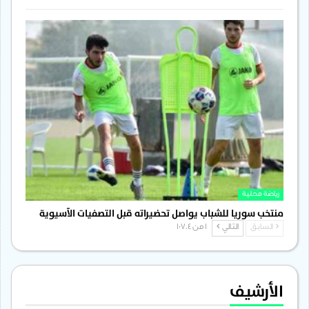
رياضة محلية
منتخب سوريا للشباب يواصل تحضيراته قبل التصفيات الآسيوية
السابق
التالي
1 من 1٬704
الأرشيف