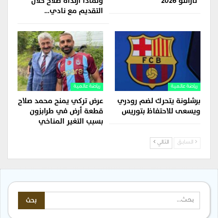
“تارانتو 2026”
ولماذا ارتداه صلاح خلال
التقديم مع نادي…
رياضة عالمية
رياضة عالمية
برشلونة يتحرك لضم رودري
عرض تركي يمنح محمد صلاح
ويسعى للاحتفاظ بتوريس
قطعة أرض في طرابزون
بسبب التغير المناخي
السابق
التالي