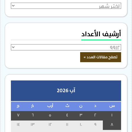
الأرشيف
أرشيف الأعداد
آب 2026
س
د
ن
ث
أرب
خ
ج
7
6
5
4
3
2
1
14
13
12
11
10
9
8