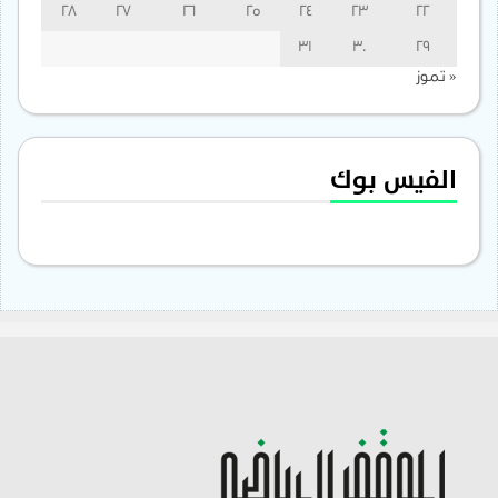
28
27
26
25
24
23
22
31
30
29
« تموز
الفيس بوك