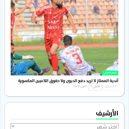
قدم محلي
أندية الممتاز لا تريد دفع الديون ولا حقوق اللاعبين المكسورة
السابق
التالي
1 من 1٬704
الأرشيف
الأرشيف