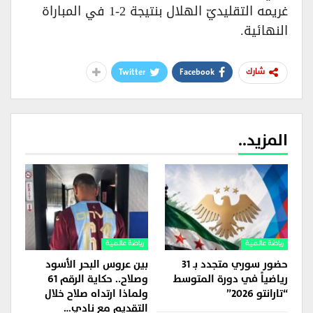
غريمه التقليديّ الهلال بنتيجة 2-1 في المباراة
النهائية.
Twitter
Facebook
شارك
المزيد..
رياضة عالمية
رياضة عالمية
حضور سوري متجدد بـ 31
بين عروس البحر الأسود
رياضياً في دورة المتوسط
وصلاح.. حكاية الرقم 61
“تارانتو 2026”
ولماذا ارتداه صلاح خلال
التقديم مع نادي…