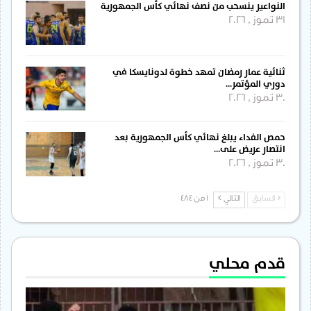
النواعير ينسحب من نصف نهائي كأس الجمهورية
31 تموز , 2026
ثنائية عمار رمضان تمهد خطوة لدونايسكا في
دوري المؤتمر…
30 تموز , 2026
حمص الفداء يبلغ نهائي كأس الجمهورية بعد
انتصار عريض على…
30 تموز , 2026
السابق
التالي
1 من 484
قدم محلي