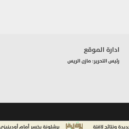
ادارة الموقع
رئيس التحرير: مازن الريس
نتائج لافتة
برشلونة يخسر أمام أودينيزي.. و 