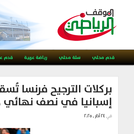
قدم محلي
سلة محلي
رياضة عربية
قدم ع
بركلات الترجيح فرنسا تُسق
إسبانيا في نصف نهائي د
في
24 آذار , 2025