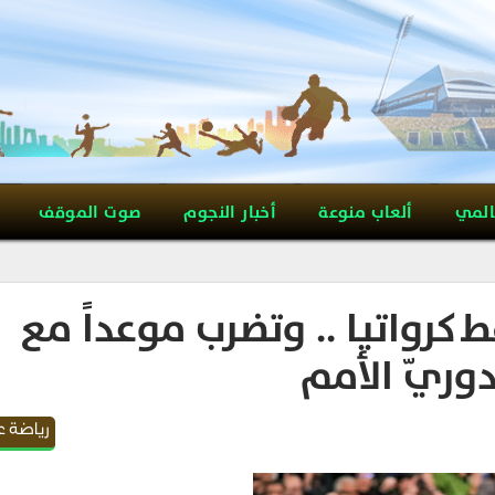
المي
ألعاب منوعة
أخبار النجوم
صوت الموقف
ط كرواتيا .. وتضرب موعداً مع
وريّ الأمم
رياضة ع