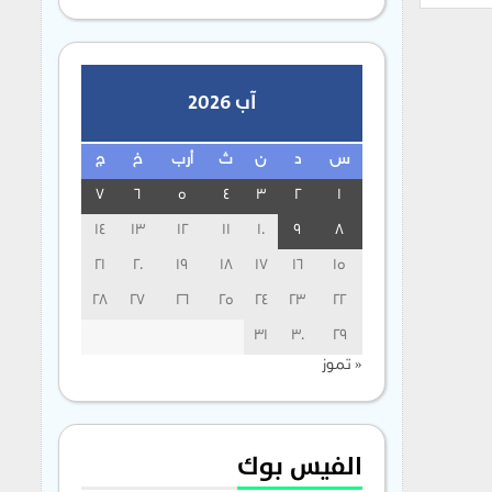
آب 2026
س
د
ن
ث
أرب
خ
ج
7
6
5
4
3
2
1
14
13
12
11
10
9
8
21
20
19
18
17
16
15
28
27
26
25
24
23
22
31
30
29
« تموز
الفيس بوك