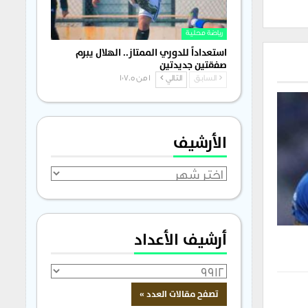
رياضة محلية
استعداداً للدوري الممتاز.. الهلال يبرم
صفقتين جديدتين
السابق
التالي
1 من 1٬705
الأرشيف
الأرشيف
أرشيف الأعداد