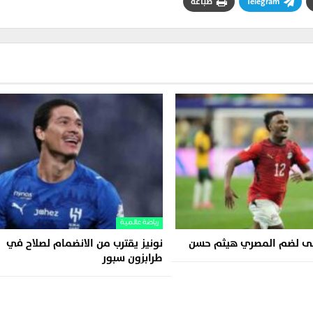
Telegram
طباعة
رياضة عالمية
عى لضم المصري هيثم حسن
نونيز يقترب من الانضمام لصلاح في
طرابزون سبور