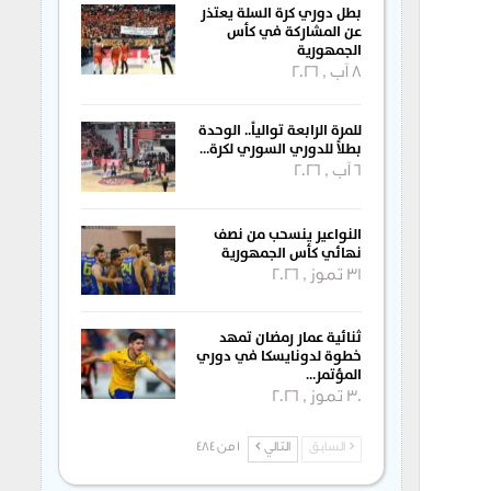
بطل دوري كرة السلة يعتذر
عن المشاركة في كأس
الجمهورية
8 آب , 2026
للمرة الرابعة توالياً.. الوحدة
بطلاً للدوري السوري لكرة…
6 آب , 2026
النواعير ينسحب من نصف
نهائي كأس الجمهورية
31 تموز , 2026
ثنائية عمار رمضان تمهد
خطوة لدونايسكا في دوري
المؤتمر…
30 تموز , 2026
السابق
التالي
1 من 484