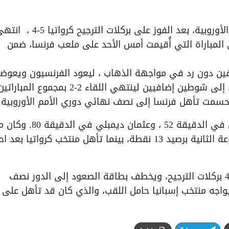
تأهل منتخب فرنسا إلى نصف نهائي دوري الأمم الأوروبية، بعد الفوز على بركلات الترجيح كرواتيا
، لمصلحة فرنسا في المباراة التي أُقيمت أمس الأحد على ملعب فرنسا، ضمن
فين دون رد في مواجهة الذهاب ، ليعود الفرنسيون ويعوضو
بنفس النتيجة في مباراة الإياب أمس ليتم اللجوء إلى شوطين إضافيين لينتهي اللقاء 2-2 بمجموع ال
تي حسمت تأهل فرنسا إلى نصف نهائي دوري الأمم الأوروبية.
ووقع على هدفي فرنسا كل من .. ميكايل أوليس في الدقيقة 52 ، و
فرنسا قد وصل إلى هذا الدور بعد صدارته للمجموعة الثانية برصيد 13 نقطة، بينما تأهل منتخب كرواتيا 
ليبتسم الحظ لمنتخب فرنسا الذي تفوق بنتيجة 5-4 بركلات الترجيح، ويخطف بطاقة الصعود إلى الدور نصف
واجه منتخب إسبانيا حامل اللقب، والذي كان قد تأهل على