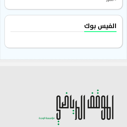
« تموز
الفيس بوك