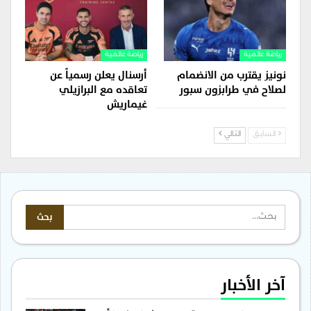
رياضة عالمية
رياضة عالمية
نونيز يقترب من الانضمام
أرسنال يعلن رسمياً عن
لصلاح في طرابزون سبور
تعاقده مع البرازيلي
غيماريش
السابق
التالي
آخر الأخبار