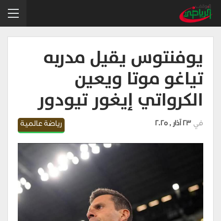
يوفنتوس يقيل مدربه
تياغو موتا ويعين
الكرواتي إيغور تيودور
في
23 آذار , 2025
رياضة عالمية