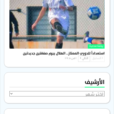
رياضة محلية
استعداداً للدوري الممتاز.. الهلال يبرم صفقتين جديدتين
السابق
التالي
1 من 1٬705
الأرشيف
الأرشيف