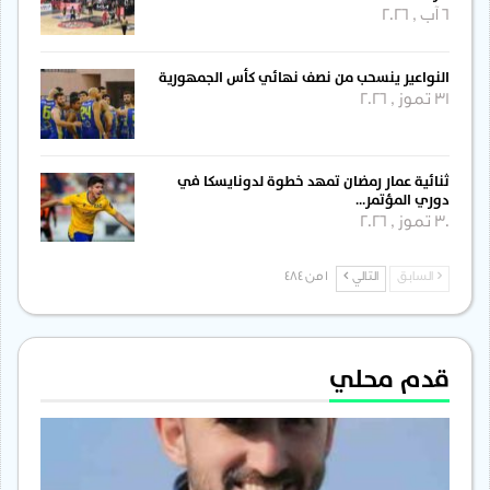
6 آب , 2026
النواعير ينسحب من نصف نهائي كأس الجمهورية
31 تموز , 2026
ثنائية عمار رمضان تمهد خطوة لدونايسكا في
دوري المؤتمر…
30 تموز , 2026
السابق
التالي
1 من 484
قدم محلي