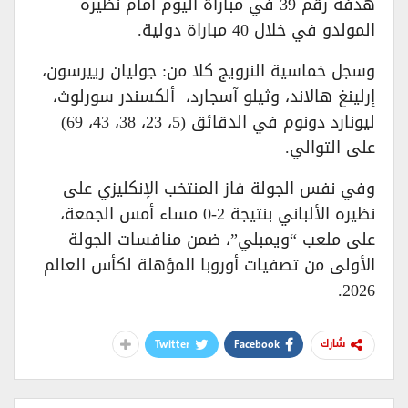
هدفه رقم 39 في مباراة اليوم أمام نظيره
المولدو في خلال 40 مباراة دولية.
وسجل خماسية النرويج كلا من: جوليان رييرسون،
إرلينغ هالاند، وثيلو آسجارد، ألكسندر سورلوث،
ليونارد دونوم في الدقائق (5، 23، 38، 43، 69)
على التوالي.
وفي نفس الجولة فاز المنتخب الإنكليزي على
نظيره الألباني بنتيجة 2-0 مساء أمس الجمعة،
على ملعب “ويمبلي”، ضمن منافسات الجولة
الأولى من تصفيات أوروبا المؤهلة لكأس العالم
2026.
Twitter
Facebook
شارك