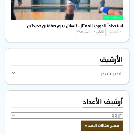
رياضة محلية
استعداداً للدوري الممتاز.. الهلال يبرم صفقتين جديدتين
السابق
التالي
1 من 1٬705
الأرشيف
الأرشيف
أرشيف الأعداد