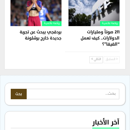
رياضة عالمية
رياضة عالمية
211 صوتاً ومليارات
بردقجي يبحث عن تجربة
الدولارات.. كيف تعمل
جديدة خارج برشلونة
“الفيفا”؟
السابق
التالي
آخر الأخبار