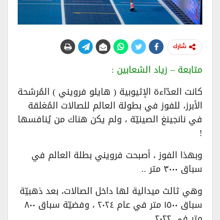
شارك
متابعة – زياد الشعابين :
كانت العدّاءة الإثيوبية ( هايلو فرويني ) المُرشحة
الأبرز، للفوز في بطولة العالم للصالات المُغلقة
في نانجينغ الصينيّة ، ولم يكن هناك من يُنافسها
!
وبهذا الفوز ، أصبحت فرويني بطلة العالم في
سباق ٣٠٠٠ متر ..
وهي ثالث ميدالية لها داخل الصالات، بعد ذهبيّة
سباق ١٥٠٠ متر في عام ٢٠٢٤ ، وفضيّة سباق ٨٠٠
متر في ٢٠٢٢.