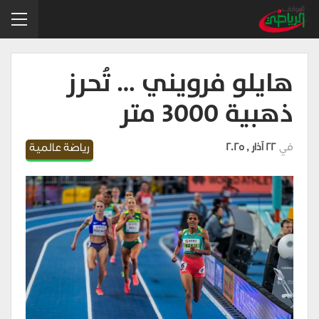
هايلو فرويني … تُحرز
ذهبية ٣٠٠٠ متر
في
22 آذار , 2025
رياضة عالمية