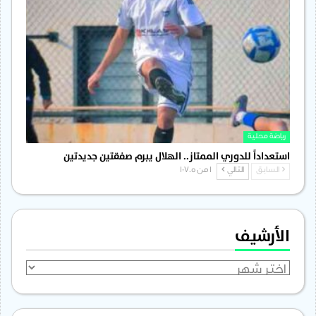
رياضة محلية
استعداداً للدوري الممتاز.. الهلال يبرم صفقتين جديدتين
السابق
التالي
1 من 1٬705
الأرشيف
الأرشيف