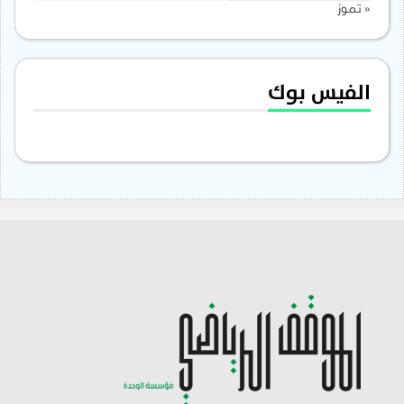
« تموز
الفيس بوك