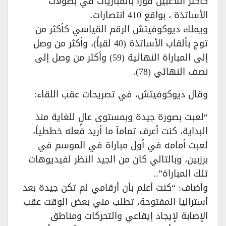
كأكثر اللاعبين فوزاً بالمباريات في بطولات
الأساتذة ، بواقع 410 انتصارات.
ويملك ديوكوفيتش الرقم القياسي كأكثر من
توج بألقاب الأساتذة (40 لقباً)، وأكثر من وصل
إلى المباراة النهائية (59) وأكثر من وصل إلى
نصف النهائي (78).
وقال ديوكوفيتش، في تصريحات عقب اللقاء:
“لعبت بصورة جيدة وبمستوى عالٍ للغاية منذ
البداية، كنت أعرف تمامآ ما أريد فعله خططياَ،
لعبت أمامه في أول مباراة في الموسم في
برزبين، وبالتالي كان من الجيد النظر لفيديوهات
تلك المباراة”..
وأضاف: “كنت أعلم بأن أرقامي لم تكن جيدة بعد
أستراليا المفتوحة، تطلب مني بعض الوقت عقب
الإصابة لإيجاد إيقاعي والتحركات ومناطق