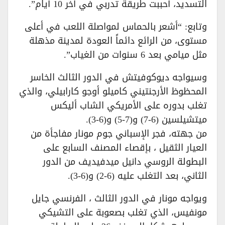
التسديد، أحببت طريقة تدربي في آخر 10 أيام”.
وتابع: “أشعر بالحماس لمواصلة اللعب في أعلى
مستوى، من الرائع دائماً العودة لمدينة مذهلة
مثل ميامي بعد 6 سنوات من الغياب”.
وسيواجه ديوكوفيتش في الدور الثالث الخاسر
المحظوظ الأرجنتيني كاميلو أوجو كارابيلي، والذي
تغلب بدوره على الأمريكي الشاب أليكس
ميتشيلسين (6-7) و(7-5) و(6-3).
من جهته، فجر الإسباني جوم مونار مفاجأة من
العيار الثقيل ، بإقصاء المصنف السابع على
البطولة الروسي دانيل ميدفيديف من الدور
الثاني، بعد التغلب عليه (6-2) و(6-3).
ويواجه مونار في الدور الثالث ، الفرنسي جايل
مونفيس، الذي تغلب بصعوبة على التشيكي