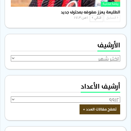
رياضة محلية
الطليعة يعزز صفوفه بمحترف جديد
السابق
التالي
1 من 1٬703
الأرشيف
الأرشيف
أرشيف الأعداد