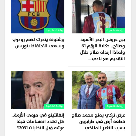
رياضة عالمية
رياضة عالمية
بين عروس البحر الأسود
برشلونة يتحرك لضم رودري
وصلاح.. حكاية الرقم 61
ويسعى للاحتفاظ بتوريس
ولماذا ارتداه صلاح خلال
التقديم مع نادي…
رياضة عالمية
رياضة عالمية
عرض تركي يمنح محمد صلاح
إنفانتينو في مرمى الأزمة..
قطعة أرض في طرابزون
هل تهدد انقسامات فيفا
بسبب التغير المناخي
عرشه قبل انتخابات 2031؟