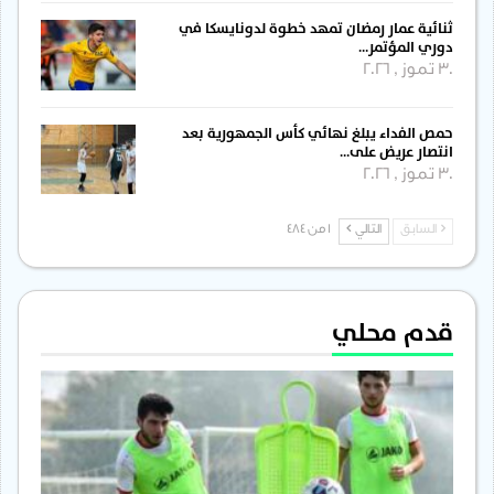
ثنائية عمار رمضان تمهد خطوة لدونايسكا في
دوري المؤتمر…
30 تموز , 2026
حمص الفداء يبلغ نهائي كأس الجمهورية بعد
انتصار عريض على…
30 تموز , 2026
السابق
التالي
1 من 484
قدم محلي