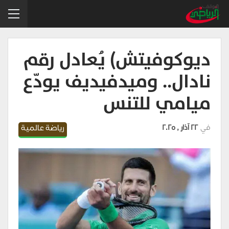
ديوكوفيتش) يُعادل رقم
نادال.. وميدفيديف يودّع
ميامي للتنس
في
22 آذار , 2025
رياضة عالمية