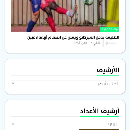
رياضة محلية
الطليعة يدخل الميركاتو ويعلن عن انضمام أربعة لاعبين
السابق
التالي
1 من 1٬702
الأرشيف
الأرشيف
أرشيف الأعداد