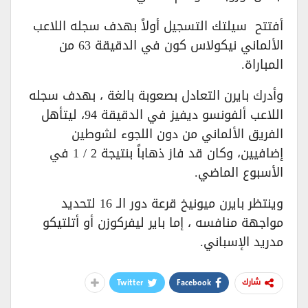
أفتتح سيلتك التسجيل أولاً بهدف سجله اللاعب
الألماني نيكولاس كون في الدقيقة 63 من
المباراة.
وأدرك بايرن التعادل بصعوبة بالغة ، بهدف سجله
اللاعب ألفونسو ديفيز في الدقيقة 94، ليتأهل
الفريق الألماني من دون اللجوء لشوطين
إضافيين، وكان قد فاز ذهاباً بنتيجة 2 / 1 في
الأسبوع الماضي.
وينتظر بايرن ميونيخ قرعة دور الـ 16 لتحديد
مواجهة منافسه ، إما باير ليفركوزن أو أتلتيكو
مدريد الإسباني.
Twitter
Facebook
شارك