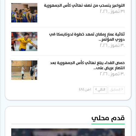
النواعير ينسحب من نصف نهائي كأس الجمهورية
31 تموز , 2026
ثنائية عمار رمضان تمهد خطوة لدونايسكا في
دوري المؤتمر…
30 تموز , 2026
حمص الفداء يبلغ نهائي كأس الجمهورية بعد
انتصار عريض على…
30 تموز , 2026
السابق
التالي
1 من 484
قدم محلي