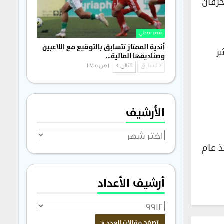
حرقان
قدم محلي
أندية الممتاز تتسابق بالتوقيع مع اللاعبين
ر
وصناديقها المالية…
السابق
التالي
1 من 1٬705
الأرشيف
الأرشيف
ذ عام
أرشيف الأعداد