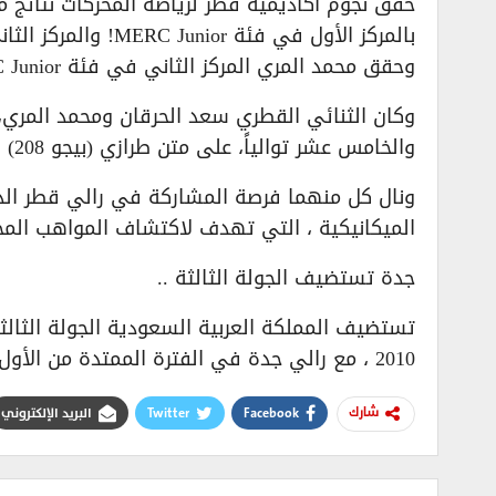
حقق نجوم أكاديمية قطر لرياضة المحركات نتائج 
بالمركز الأول في فئة MERC Junior! والمركز الثاني في فئة MERC4!
وحقق محمد المري المركز الثاني في فئة MERC Junior! والمركز الثالث في فئة MERC4!
وكان الثنائي القطري سعد الحرقان ومحمد المري، 
والخامس عشر توالياً، على متن طرازي (بيجو 208) .
ونال كل منهما فرصة المشاركة في رالي قطر الدو
الميكانيكية ، التي تهدف لاكتشاف المواهب المح
جدة تستضيف الجولة الثالثة ..
تستضيف المملكة العربية السعودية الجولة الثالث
2010 ، مع رالي جدة في الفترة الممتدة من الأول إلى الثالث من مايو المقبل.
Facebook
Twitter
البريد الإلكتروني
شارك