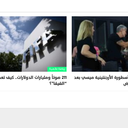
رياضة عالمية
أسطورة الأرجنتينية ميسي بعد
211 صوتاً ومليارات الدولارات.. كيف تع
رض
“الفيفا”؟