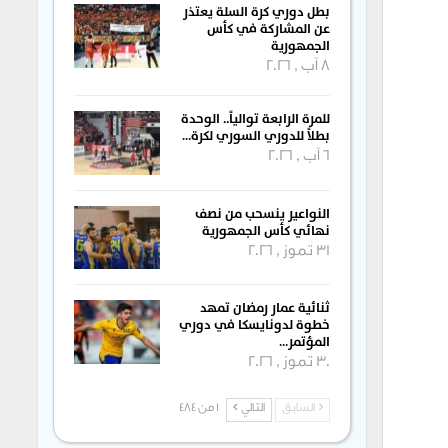
بطل دوري كرة السلة يعتذر
عن المشاركة في كأس
الجمهورية
8 آب , 2026
للمرة الرابعة توالياً.. الوحدة
بطلاً للدوري السوري لكرة…
6 آب , 2026
النواعير ينسحب من نصف
نهائي كأس الجمهورية
31 تموز , 2026
ثنائية عمار رمضان تمهد
خطوة لدونايسكا في دوري
المؤتمر…
30 تموز , 2026
السابق
التالي
1 من 484