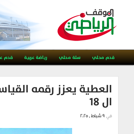
قدم محلي
سلة محلي
رياضة عربية
قدم ع
العطية يعزز رقمه القياس
ال 18
في
9 شباط , 2025