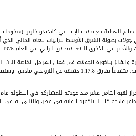
صالح العطية مع ملاحه الإسباني كانديدو كاريرا (سكودا فابي
 ثاني جولات بطولة الشرق الأوسط للراليات للعام الحالي الذي 
50 لانطلاق الرالي في العام 1975.
وأنهى العطية بطل الشرق الأوسط ل
تألف منها الرالي، مسجلاً زمناً وقدره 1,42,10 ساعة، متقدماً بفارق 1.17.8 دقيقة عن النرويجي مادس أوس
. في حين ظفر ملاحه كاريرا بباكورة ألقابه في قطر، والثاني له في 