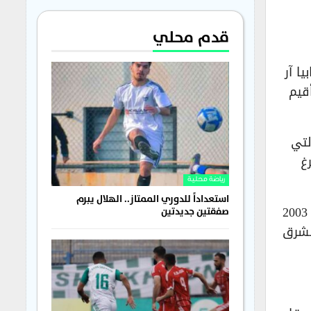
قدم محلي
ا آر
أقيم
لراليات 19 مرة والفائز بباكورة الجولات في عُمان المراحل الخاصة الـ 13 التي
تبيرغ
رياضة محلية
استعداداً للدوري الممتاز.. الهلال يبرم
وعزز (العنابي) أرقامه القياسية في رالي بلاده بإحراز لقبه الثامن عشر منذ عودته للمشاركة في البطولة عام 2003
صفقتين جديدتين
الشرق