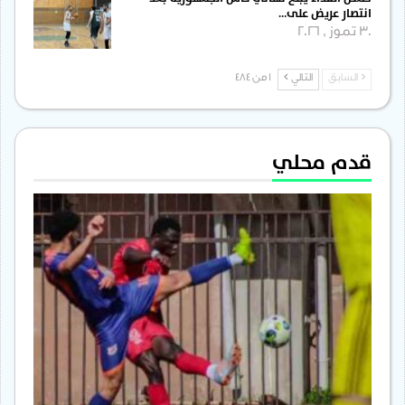
انتصار عريض على…
30 تموز , 2026
السابق
التالي
1 من 484
قدم محلي