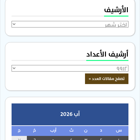
الأرشيف
الأرشيف
أرشيف الأعداد
آب 2026
س
د
ن
ث
أرب
خ
ج