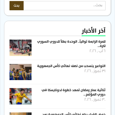
آخر الأخبار
للمرة الرابعة توالياً.. الوحدة بطلاً للدوري السوري
لكرة…
6 آب , 2026
النواعير ينسحب من نصف نهائي كأس الجمهورية
31 تموز , 2026
ثنائية عمار رمضان تمهد خطوة لدونايسكا في
دوري المؤتمر…
30 تموز , 2026
حمص الفداء يبلغ نهائي كأس الجمهورية بعد