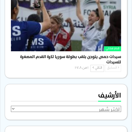
قدم محلي
سيدات حمص يتوجن بلقب بطولة سوريا لكرة القدم المصغرة
للسيدات
السابق
التالي
1 من 1٬708
الأرشيف
الأرشيف