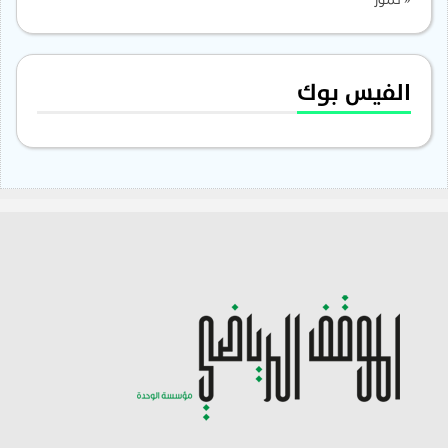
« تموز
الفيس بوك