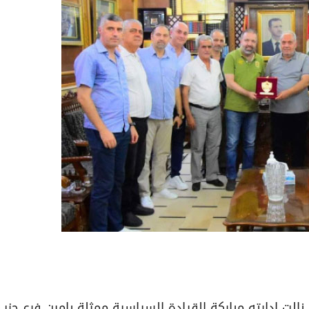
نالت إدارته مباركة القيادة السياسية ممثلة بامين فرع حزب