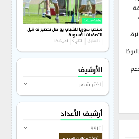
ضة
رياضة محلية
منتخب سوريا للشباب يواصل تحضيراته قبل
رة،
التصفيات الآسيوية
السابق
التالي
1 من 1٬704
لبوكا
دعم
الأرشيف
الأرشيف
أرشيف الأعداد