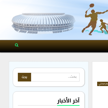
م محلي
آخر الأخبار