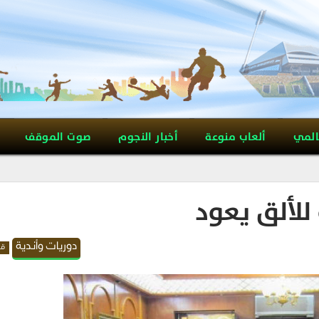
المي
ألعاب منوعة
أخبار النجوم
صوت الموقف
لألق يعود
دوريات وأندية
قد