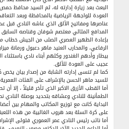
البعث بعد زيارة إدارته له، ثم السيد محافظ حمص
العودة للواجهة الرياضية بالمحافظة وبعد التعاقد
عناصرها ومفاتيح الألق الذي عاشه النادي قبل عد
المدافع المثالي معتصم شوفان وقناصه السابق ع
بإعادة الظهير العصري الصلب من الجيش خطاب مش
الرفاعي، والمحارب العنيد ماهر دعبول ورمانة مي
بيطار وأدهم الغندور وكلهم أبناء نادي باستثناء ال
عجيب على العودة للألق.
كما لم تنسى إدارته الشابة من إصدار بيان يخص كر
للسيد ماهر الحسن بالإشراف على الفئات العمرية
أما القطب الأزرق الاكبر الذي تأخر قليلاً ، إلا أن
الطمأنينة للنادي وعشاقه بتحديد بوصلة النادي نح
البداية كانت مع توزيع المكاتب والمهام بين أعضا
على كرة السلة بعد هروب الغالبية من هذه اللعبة
أما نائب رئيس النادي عمر العموري فتولى الإشراف 
أما الداعم الجديد الآخر الدكتور مصعب النعيمي 