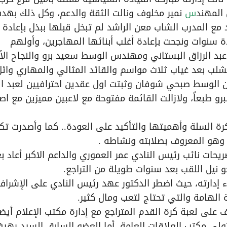
 المهند
س
نمير مخلوف ونالت الثقة والدعم، وكل ذلك بهد
 مع المدرب الشاب معن الراشد لم تبخل قبلها ببذل بإعادة
ة سنوات ونجحت بإعادة أغلب أبنائها المهاجرين، وأولهم
بد الرزاق البستاني ومهندس الوسط سعيد برو والنجاح ال
لب بعد غياب ثلاث مواسم والقائد المثالي والمهاري وائل
زان الوسط صبحي شوفان وثبتت اول عقدين احترافيين لعبد ال
برو طبعاً، ولازالت القائمة مفتوحة مع لاعبين مميزين مع اصر
ة السلة وأهميتها والتأكيد على العودة.. كما وأصدرت تكلي
 وهو المعروف بصلابته ونشاطه .
 تصريحات نائب رئيس النادي عمر العموري والداعم الاكبر أعاد 
و نيل اللقب بعد سنوات طويلة من التراجع.
ء إدارته، حيث اضطر الدكتور عهد رئيس النادي على الإشراف
 الهامة والتي تحتاج لتعب ومال كثير.
على لعبة كرة القدم المتراجع مع إدارة مكتب الإعلام أيضاً
فتولي مكتب العلاقات العامة، أما العضو السابق السيد رهي