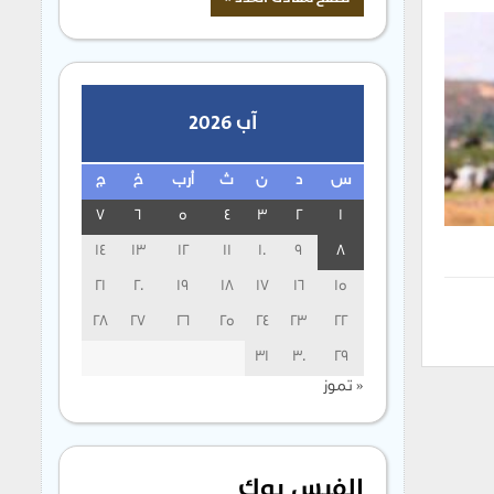
آب 2026
س
د
ن
ث
أرب
خ
ج
7
6
5
4
3
2
1
14
13
12
11
10
9
8
21
20
19
18
17
16
15
28
27
26
25
24
23
22
31
30
29
« تموز
الفيس بوك