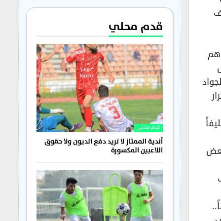
ف
قدم محلي
أهم
جواد
ار
فاً
قدم محلي
أندية الممتاز لا تريد دفع الديون ولا حقوق
بعض
اللاعبين المكسورة
..
ف