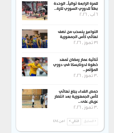
للمرة الرابعة توالياً.. الوحدة
بطلاً للدوري السوري لكرة…
6 آب , 2026
النواعير ينسحب من نصف
نهائي كأس الجمهورية
31 تموز , 2026
ثنائية عمار رمضان تمهد
خطوة لدونايسكا في دوري
المؤتمر…
30 تموز , 2026
حمص الفداء يبلغ نهائي
كأس الجمهورية بعد انتصار
عريض على…
30 تموز , 2026
السابق
التالي
1 من 484