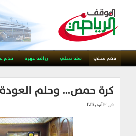
قدم محلي
سلة محلي
رياضة عربية
قدم ع
كرة حمص… وحلم العودة ل
في
3 آب , 2024