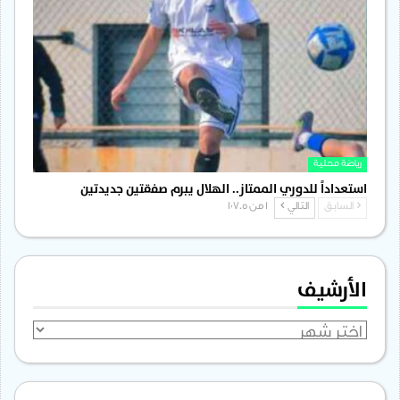
رياضة محلية
استعداداً للدوري الممتاز.. الهلال يبرم صفقتين جديدتين
السابق
التالي
1 من 1٬705
الأرشيف
الأرشيف