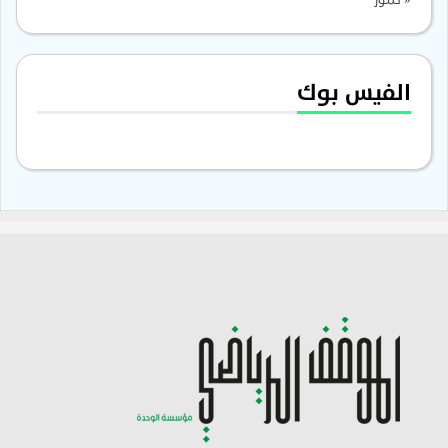
« تموز
الفيس بوك