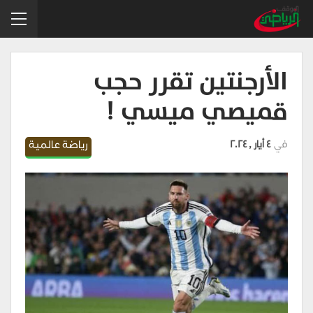
الأرجنتين تقرر حجب
قميصي ميسي !
في
4 أيار , 2024
رياضة عالمية