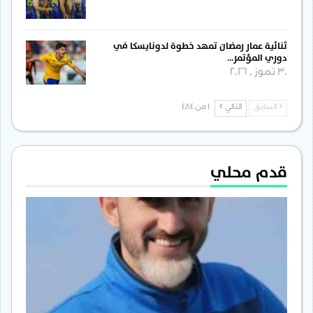
ثنائية عمار رمضان تمهد خطوة لدونايسكا في
دوري المؤتمر…
30 تموز , 2026
السابق
التالي
1 من 484
قدم محلي