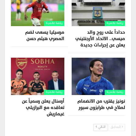
رياضة عالمية
رياضة عالمية
حداداً على روح والد
مرسيليا يسعى لضم
ميسي.. الاتحاد الأرجنتيني
المصري هيثم حسن
يعلن عن إجراءات جديدة
رياضة عالمية
رياضة عالمية
نونيز يقترب من الانضمام
أرسنال يعلن رسمياً عن
لصلاح في طرابزون سبور
تعاقده مع البرازيلي
غيماريش
السابق
التالي