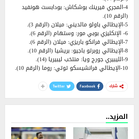
4-المجري فيرينك بوشكاش: بودابست هونفيد
(الرقم 10).
5-الإيطالي باولو مالديني: ميلان (الرقم 3).
6- الإنكليزي بوبي مور: وستهام (الرقم 6).
7-الإيطالي فرانكو باريزي: ميلان (الرقم 6).
8-الإيطالي روبرتو باجيو: بريشيا (الرقم 10).
9-الليبيري جورج ويا: منتخب ليبيريا (14).
10-الإيطالي فرانشيسكو توتي: روما (الرقم 10).
Twitter
Facebook
شارك
المزيد..