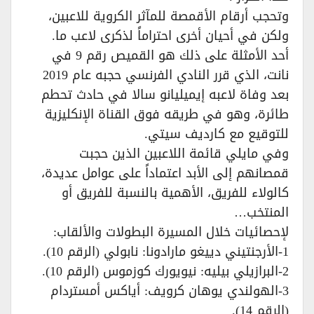
وتحجب أرقام الأقمصة للمآثر الكروية للاعبين،
ولكن في أحيان أخرى احتراماً لذكرى لاعب ما.
أحد الأمثلة على ذلك هو القميص رقم 9 في
نانت، الذي قرر النادي الفرنسي حجبه عام 2019
بعد وفاة لاعبه إيميليانو سالا في حادث تحطم
طائرة، وهو في طريقه فوق القناة الإنكليزية
للتوقيع مع كارديف سيتي.
وفي مايلي قائمة اللاعبين الذين حجبت
قمصانهم إلى الأبد اعتماداً على عوامل عديدة،
كالولاء للفريق، الأهمية بالنسبة للفريق أو
المنتخب…
لإحصائيات خلال المسيرة البطولات والألقاب:
1-الأرجنتيني دييغو مارادونا: نابولي (الرقم 10).
2-البرازيلي بيليه: نيويورك كوزموس (الرقم 10).
3-الهولندي يوهان كرويف: أياكس أمستردام
(الرقم 14).