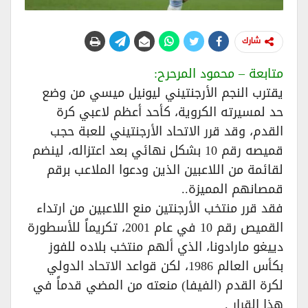
شارك
متابعة – محمود المرحرح:
يقترب النجم الأرجنتيني ليونيل ميسي من وضع
حد لمسيرته الكروية، كأحد أعظم لاعبي كرة
القدم، وقد قرر الاتحاد الأرجنتيني للعبة حجب
قميصه رقم 10 بشكل نهائي بعد اعتزاله، لينضم
لقائمة من اللاعبين الذين ودعوا الملاعب برقم
قمصانهم المميزة..
فقد قرر منتخب الأرجنتين منع اللاعبين من ارتداء
القميص رقم 10 في عام 2001، تكريماً للأسطورة
دييغو مارادونا، الذي ألهم منتخب بلاده للفوز
بكأس العالم 1986، لكن قواعد الاتحاد الدولي
لكرة القدم (الفيفا) منعته من المضي قدماً في
هذا القرار .