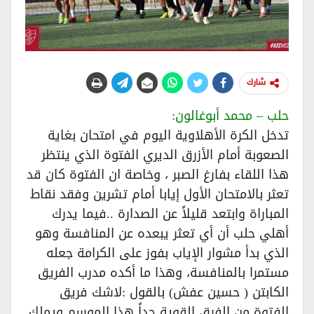
شارك
حلب – محمد أبوغالون:
تدخل الكرة الأهلاوية اليوم في امتحان بغاية
الصعوبة أمام الأزرق الديري الفتوة الذي ينتظر
هذا اللقاء بفارغ الصبر ، وخاصة ان الفتوة كان قد
تعثر بالامتحان الأول إيابا أمام تشرين وفقد نقاط
المباراة وابتعد قليلاً عن الصدارة ..فيما يدرك
أهلي حلب أن أي تعثر يبعده عن المنافسة وهو
الذي بدأ مشوار الإياب بفوز على الكرامة جعله
مستمرا بالمنافسة، وهذا ما أكده مدرب الفريق
الكابتن ( حسين عفش) بالقول :لاشك فريق
الفتوة من الفرق القوية جداً هذا الموسم ويملك