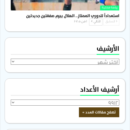
رياضة محلية
استعداداً للدوري الممتاز.. الهلال يبرم صفقتين جديدتين
السابق
التالي
1 من 1٬705
الأرشيف
الأرشيف
أرشيف الأعداد