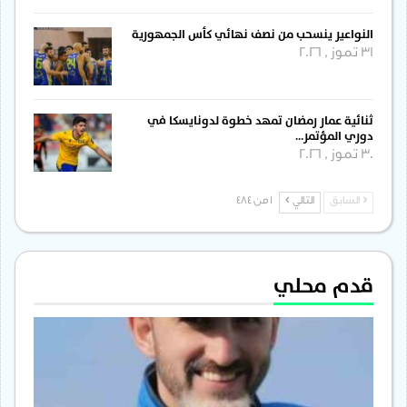
النواعير ينسحب من نصف نهائي كأس الجمهورية
31 تموز , 2026
ثنائية عمار رمضان تمهد خطوة لدونايسكا في
دوري المؤتمر…
30 تموز , 2026
السابق
التالي
1 من 484
قدم محلي