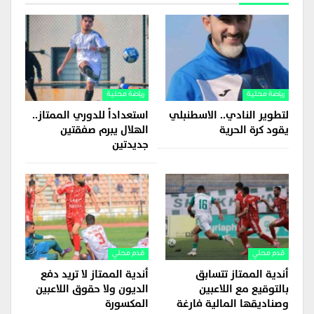
رياضة محلية
رياضة محلية
لتطوير النادي.. الاسطنبلي
استعداداً للدوري الممتاز..
يقود كرة الحرية
الهلال يبرم صفقتين
جديدتين
قدم محلي
قدم محلي
أندية الممتاز تتسابق
أندية الممتاز لا تريد دفع
بالتوقيع مع اللاعبين
الديون ولا حقوق اللاعبين
وصناديقها المالية فارغة
المكسورة