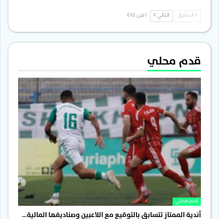
السابق
التالي
1 من 484
قدم محلي
قدم محلي
أندية الممتاز تتسابق بالتوقيع مع اللاعبين وصناديقها المالية…