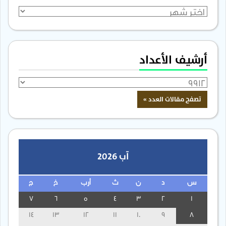
الأرشيف
أرشيف الأعداد
آب 2026
س
د
ن
ث
أرب
خ
ج
7
6
5
4
3
2
1
14
13
12
11
10
9
8