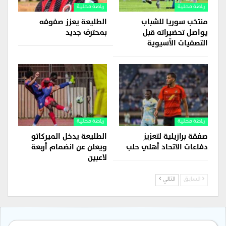
رياضة محلية
رياضة محلية
منتخب سوريا للشباب
الطليعة يعزز صفوفه
يواصل تحضيراته قبل
بمحترف جديد
التصفيات الآسيوية
رياضة محلية
رياضة محلية
صفقة برازيلية لتعزيز
الطليعة يدخل الميركاتو
دفاعات الاتحاد أهلي حلب
ويعلن عن انضمام أربعة
لاعبين
السابق
التالي