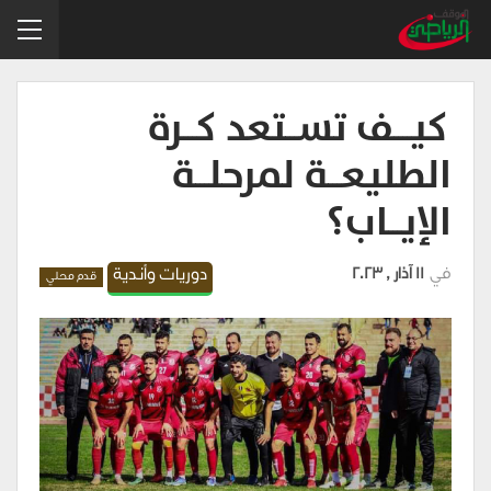
كيــــف تســـتعد كـــرة
الطليعـــة لمرحلـــة
الإيـــاب؟
في
11 آذار , 2023
دوريات وأندية
قدم محلي