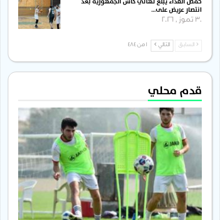
حمص الفداء يبلغ نهائي كأس الجمهورية بعد
انتصار عريض على…
30 تموز , 2026
السابق
التالي
1 من 484
قدم محلي