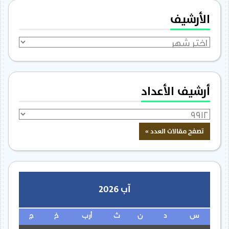
الأرشيف
الأرشيف
أرشيف الأعداد
آب 2026
س
د
ن
ث
أرب
خ
ج