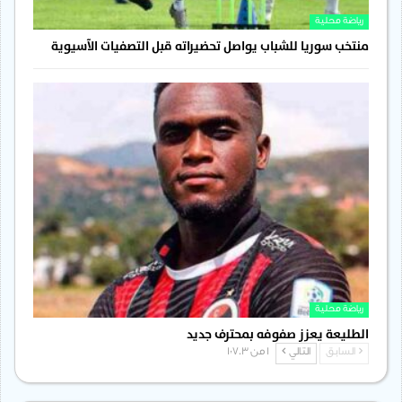
رياضة محلية
منتخب سوريا للشباب يواصل تحضيراته قبل التصفيات الآسيوية
رياضة محلية
الطليعة يعزز صفوفه بمحترف جديد
السابق
التالي
1 من 1٬703