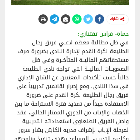
شارك
حماة- فراس تفتنازي:
في ظل مطالبة معظم لاعبي فريق رجال
الطليعة لكرة القدم لإدارة النادي بضرورة صرف
مستحقاتهم الماليــة المتأخــرة وفي ظل
الصعوبــات الماليــة التي تواجه نادي الطليعة
حالياً حسب تأكيدات المعنيين عن الشأن الإداري
في هذا النادي، ومع إصرار لقائمين تدريبياً على
فريق رجال الطليعة لكرة القدم على ضرورة
الاستفادة جيداً من تمديد فترة الاستراحة ما بين
الذهاب والإياب من الدوري الممتاز الحالي، فقد
واصل الفريق الطلعاوي استعداداته التدريبية
لمرحلة الإياب بإشراف مدربه الكابتن بشار سرور
وكادره التدريبي المساعد بهدف تنفيذ برنامجهم