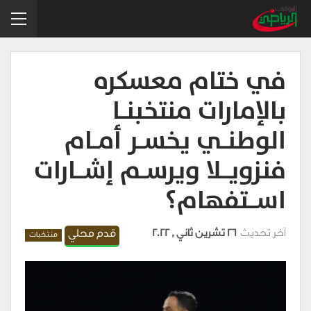
في ختام معسكره
بالإمارات منتخبنــا
الوطنــي يخســر أمــام
فنزويـــلا ويرســم إشـــارات
اســـتفهام؟
آخر تحديث
26 تشرين ثاني , 2022
قدم محلي
منتخبات