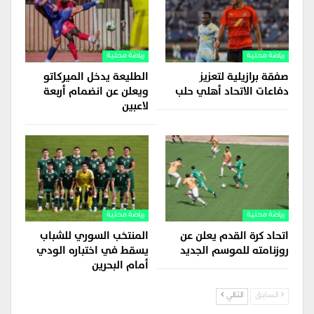
رياضة محلية
رياضة محلية
صفقة برازيلية لتعزيز
الطليعة يدخل الميركاتو
دفاعات الاتحاد أهلي حلب
ويعلن عن انضمام أربعة
لاعبين
رياضة محلية
رياضة محلية
اتحاد كرة القدم يعلن عن
المنتخب السوري للشباب
روزنامته للموسم الجديد
يسقط في اختباره الودي
أمام البحرين
السابق
التالي