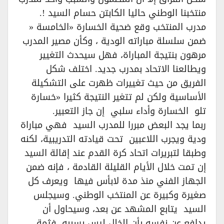
منتخبنا الوطني حاليا الكابتن حسام السيد !.
مدرب المنتخب وقع ضحية الخسارة «الخامسة «
ضمن سلسلة مباراته الودية ، وكأن مصير المدرب
مرهون بنتيجة المباراة، فهل سيحدث التغيير
ويطالعنا الاتحاد بمدرب جديد. اختلف شكل
الفريق من حيث تغييرات ظهرت على التشكيلة
الأساسية ولكن لم تتغير النتيجة كثيرا «خسارة
تلو الخسارة وأداء سلبي إن جاز التعبير.
ربما يجد البعض مبررا للمدرب السيد فهي مباراة
ودية ويجرب اللاعبين تحت قيادته التدريبية، لكنه
وطبقا لتبريرات اتحاد كرة القدم عند إقالة السيد
إن تمت خلال الأيام القليلة القادمة ، فإنه ضمن
الجهاز الفني منذ مدة لابأس فيها ويعرف كل
صغيرة وكبيرة عن المنتخب الوطني. وسيجلس
السيد يتابع المشهد عن بعد، وسيحاول أن
يدافع عن نفسه بأن الخلل ليس بسببه، فثمة