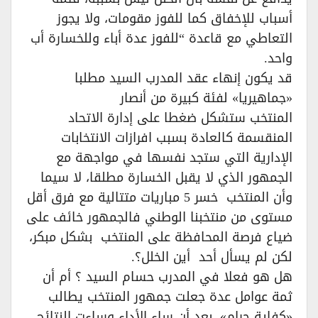
أسباب للإخفاق كما للفوز مقومات، ولا يجوز
التعاطي مع قاعدة “للفوز عدة أباء وللخسارة أب
واحد.
قد يكون إنهاء عقد المدرب السيد مطلبا
«جماهيريا» لفئة كبيرة من أنصار
المنتخب ستشكل ضغطا على إدارة الاتحاد
المنقسمة كالعادة بسبب افرازات الانتخابات
الإدارية التي ستجد نفسها في مواجهة مع
الجمهور الذي لا يقبل الخسارة مطلقا، لا سيما
وأن المنتخب خسر 5 مباريات متتالية مع فرق أقل
مستوى من منتخبنا الوطني فالجمهور خائف على
ضياع فرصة المحافظة على المنتخب بشكل مبكر،
لكن لم يسأل أحد أين الخلل؟.
هل هو فعلا في المدرب حسام السيد ؟ أم أن
ثمة عوامل عدة جعلت جمهور المنتخب يطالب
«كفاية حرام»، بعد أن ساء الأداء وساءت النتائج،