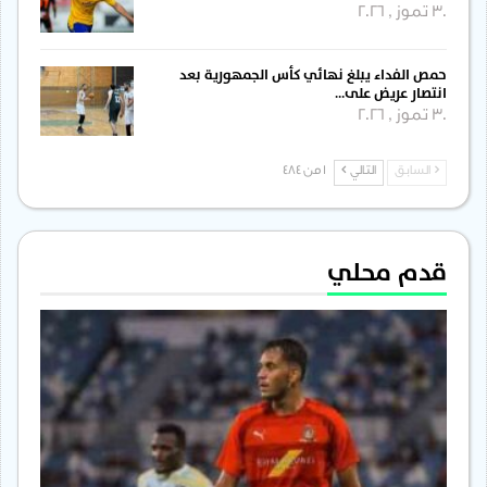
30 تموز , 2026
حمص الفداء يبلغ نهائي كأس الجمهورية بعد
انتصار عريض على…
30 تموز , 2026
السابق
التالي
1 من 484
قدم محلي