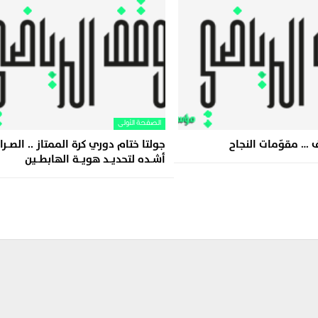
الصفحة الأولى
… مقوّمات النجاح
جولتا ختام دوري كرة الممتاز .. الصــرا
أشــده لتحديــد هويــة الهابطــين