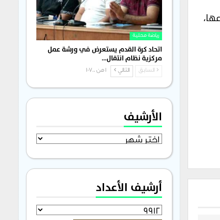
عها،
رياضة محلية
اتحاد كرة القدم يستعرض في ورشة عمل
مركزية نظام انتقال…
السابق
التالي
1 من 1٬700
الأرشيف
الأرشيف
أرشيف الأعداد