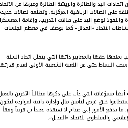
ن اتحادات اليد والطائرة والريشة الطائرة وغيرها من الاتحاد
قة على الصالات الرياضية المركزية، وتطلّعه لصالات جديدة
 والنفوذ لوضع اليد على صالات التدريب، وإقامة المعسكرا
 لنشاطات الاتحاد «المدلل» كما يوصف في معظم الجلسات
 بمنحها حقها بالمعايير ذاتها التي يتفنّن اتحاد السلة
ّ سحب البساط حتى عن اللعبة الشعبية الأولى لعدم قدرتها
 أيضاً مسوّغاته التي دأب على ذكرها مطالباً الآخرين بالعمل
استطاعوا خلق فرص لتأمين مال وإدارة ذاتية لموارده ليكون
 يدفع الأمور إلى صدام لا نعتقده بعيداً بل قريباً وفقاً
إعلامي والسلطوي للاتحاد «المدلل».‏