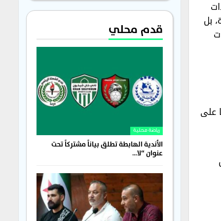
ات
، بل
قدم محلي
ت
 على
رياضة محلية
الأندية الهابطة تطلق بياناً مشتركاً تحت
عنوان “لا…