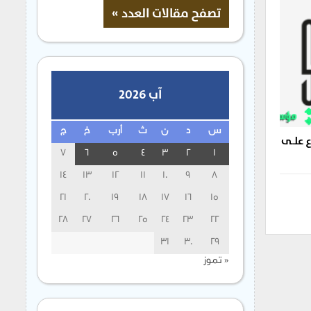
آب 2026
س
د
ن
ث
أرب
خ
ج
ع علــى
7
6
5
4
3
2
1
14
13
12
11
10
9
8
21
20
19
18
17
16
15
28
27
26
25
24
23
22
31
30
29
« تموز