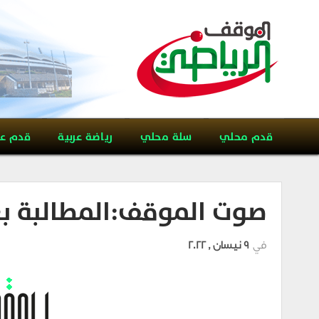
قدم محلي
سلة محلي
رياضة عربية
قدم ع
صوت الموقف:المطالبة بعد
في
9 نيسان , 2022