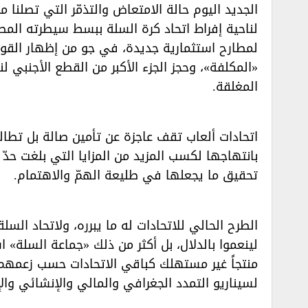
الجديد اليوم حالة الامتعاض والتذمّر التي تصلنا م
لناحية إفراط اتحاد كرة السلة ببسط سيطرته المطل
لمطارح استثمارية جديدة، في جو من إظهار القوة
«المكلفة»، وحجز الجزء الأكبر من القطع الأجنبي
المغلقة.‏
اتحادات ألعاب تقف عاجزة عن تأمين صالة بل تطالب
بانتهاجها لكسب المزيد من المزايا التي بلغت حد
تحقيق ما يجعلها في طليعة الهمّ والاهتمام.‏
الطرح الحالي للاتحادات له ما يبرره، ولاتحاد السلة
لينعموا بالدلال، بل أكثر من ذلك «جماعة السلة» 
منتجاً غير مستهلك كباقي الاتحادات حسب زعمهم، ما
لسيناريو التمدد الجغرافي والمالي والإنشائي وال