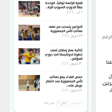
للمرة الرابعة توالياً.. الوحدة
بطلاً للدوري السوري لكرة…
6 آب , 2026
النواعير ينسحب من نصف
نهائي كأس الجمهورية
31 تموز , 2026
لرغم
ثنائية عمار رمضان تمهد
خطوة لدونايسكا في دوري
المؤتمر…
نا
30 تموز , 2026
ل
حمص الفداء يبلغ نهائي
كأس الجمهورية بعد انتصار
تين،
عريض على…
،
30 تموز , 2026
السابق
التالي
1 من 484