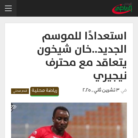
استعدادًا للموسم
الجديد..خان شيخون
يتعاقد مع محترف
نيجيري
في
3 تشرين ثاني , 2025
رياضة محلية
قدم محلي