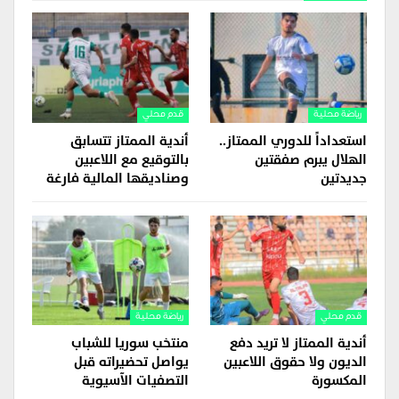
رياضة محلية
قدم محلي
استعداداً للدوري الممتاز..
أندية الممتاز تتسابق
الهلال يبرم صفقتين
بالتوقيع مع اللاعبين
جديدتين
وصناديقها المالية فارغة
قدم محلي
رياضة محلية
أندية الممتاز لا تريد دفع
منتخب سوريا للشباب
الديون ولا حقوق اللاعبين
يواصل تحضيراته قبل
المكسورة
التصفيات الآسيوية