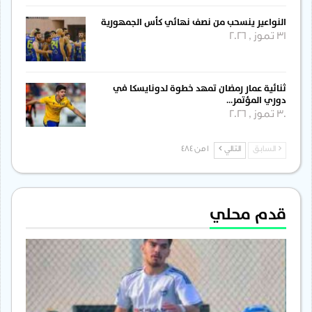
النواعير ينسحب من نصف نهائي كأس الجمهورية
31 تموز , 2026
ثنائية عمار رمضان تمهد خطوة لدونايسكا في
دوري المؤتمر…
30 تموز , 2026
السابق
التالي
1 من 484
قدم محلي