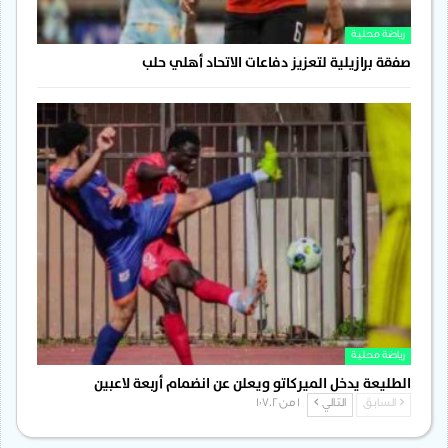
رياضة محلية
صفقة برازيلية لتعزيز دفاعات الاتحاد أهلي حلب
رياضة محلية
الطليعة يدخل الميركاتو ويعلن عن انضمام أربعة لاعبين
السابق
التالي
1 من 1٬702