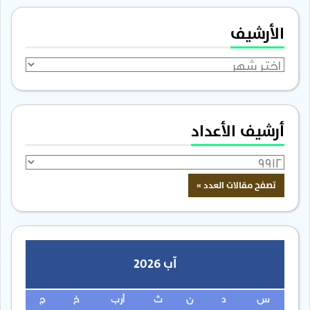
الأرشيف
الأرشيف
أرشيف الأعداد
آب 2026
س
د
ن
ث
أرب
خ
ج