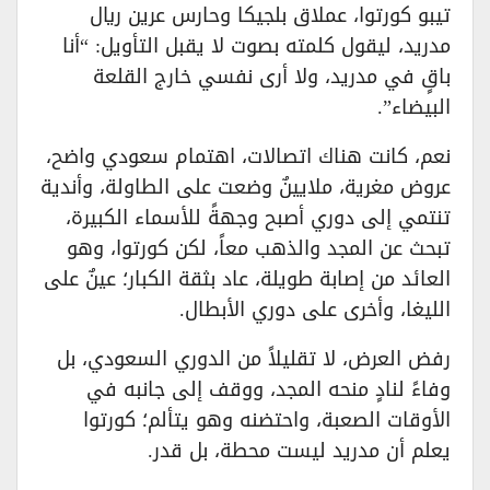
تيبو كورتوا، عملاق بلجيكا وحارس عرين ريال
مدريد، ليقول كلمته بصوت لا يقبل التأويل: “أنا
باقٍ في مدريد، ولا أرى نفسي خارج القلعة
البيضاء”.
نعم، كانت هناك اتصالات، اهتمام سعودي واضح،
عروض مغرية، ملايينٌ وضعت على الطاولة، وأندية
تنتمي إلى دوري أصبح وجهةً للأسماء الكبيرة،
تبحث عن المجد والذهب معاً، لكن كورتوا، وهو
العائد من إصابة طويلة، عاد بثقة الكبار؛ عينٌ على
الليغا، وأخرى على دوري الأبطال.
رفض العرض، لا تقليلاً من الدوري السعودي، بل
وفاءً لنادٍ منحه المجد، ووقف إلى جانبه في
الأوقات الصعبة، واحتضنه وهو يتألم؛ كورتوا
يعلم أن مدريد ليست محطة، بل قدر.