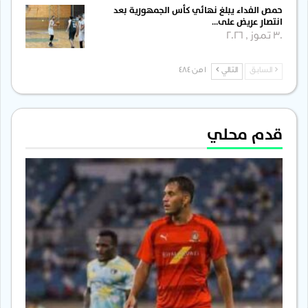
حمص الفداء يبلغ نهائي كأس الجمهورية بعد
انتصار عريض على…
30 تموز , 2026
السابق
التالي
1 من 484
قدم محلي