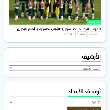
اهم الاخبار
للمرة الثانية.. منتخب سوريا للشباب يخسر ودياً أمام البحرين
السابق
التالي
1 من 1٬707
الأرشيف
الأرشيف
أرشيف الأعداد