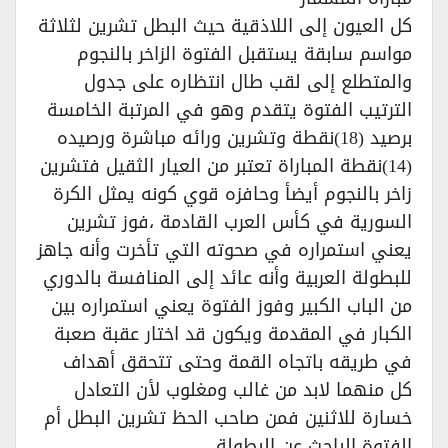
كل العيون إلى اللاذقية حيث البطل تشرين لثلاثة
مواسم سابقة يستقبل الفتوة الزاخر بالنجوم
والمتطلع إلى لقب طال انتظاره على جدول
الترتيب الفتوة يتقدم وهو في المرتبة الخامسة
برصيد (18)نقطة وتشرين ورائه مباشرة ورصيده
(14)نقطة المباراة تعتبر من العيار الثقيل فتشرين
زاخر بالنجوم أيضأ وحافزه قوي كونه يمثل الكرة
السورية في كأس العرب القادمة ،فوز تشرين
يعني استمراره في صحوته التي تأخرت وأنه جاهز
للبطولة العربية وأنه عائد إلى المنافسة بالدوري
من الباب الكبير وفوز الفتوة يعني استمراره بين
الكبار في المقدمة ويكون قد اختار عقبة صعبة
في طريقه باتجاه القمة وحتى تتحقق أهداف
كل منهما لابد من غالب ومغلوب لأن التعادل
خسارة للاثنين فمن صاحب الحظ تشرين البطل أم
الفتوة الباحث عن البطولة.