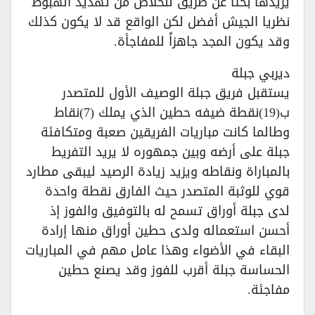
يريدها بحثاً عن طريق للخلاص من تهديد الهبوط
نظريا الجيش أفضل لكن الواقع قد لا يكون كذلك
وقد يكون المجد جاهزاً للمفاجأة.
ديربي جبلة
يستقبل فريق جبلة الوصيف الأول للمتصدر
ب(19)نقطة ضيفه حطين الذي يملك (7)نقاط
وطالما كانت مباريات الفريقين صعبة ومتكافئة
جبلة على أرضه وبين جمهوره لا يريد التفريط
بالمباراة ونقاطه ويزيد زيادة الرصيد ليبقى مطارد
قوي للوثبة المتصدر حيث الفارق نقطة واحدة
لدى جبلة أوراق تسمح له بالتوفيق والفوز إذ
أحسن استعماله ولدى حطين أوراق منها إرادة
البقاء في الأضواء وهذا عامل مهم في المباريات
الحساسة جبلة أقرب للفوز وقد يصنع حطين
مفاجئة.