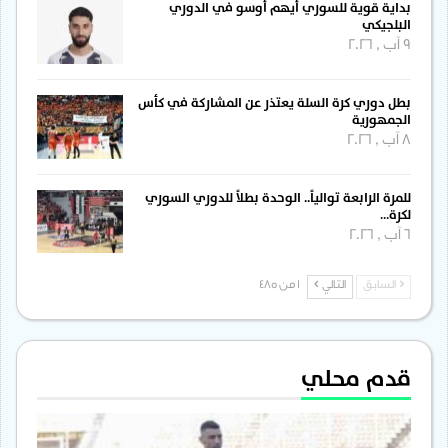
بداية قوية للسوري أيهم أوسو في الدوري
البلجيكي
9 آب , 2026
بطل دوري كرة السلة يعتذر عن المشاركة في كأس
الجمهورية
8 آب , 2026
للمرة الرابعة توالياً.. الوحدة بطلاً للدوري السوري
لكرة…
6 آب , 2026
السابق
التالي
1 من 485
قدم محلي