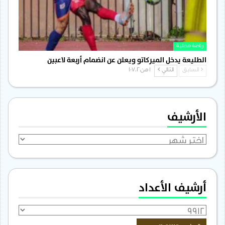
رياضة محلية
الطليعة يدخل الميركاتو ويعلن عن انضمام أربعة لاعبين
السابق
التالي
1 من 1٬702
الأرشيف
الأرشيف
أرشيف الأعداد