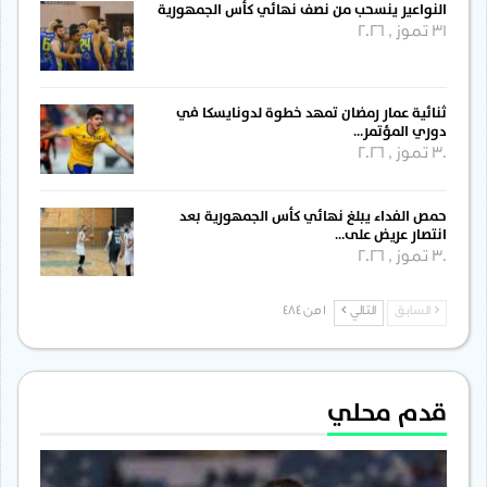
النواعير ينسحب من نصف نهائي كأس الجمهورية
31 تموز , 2026
ثنائية عمار رمضان تمهد خطوة لدونايسكا في
دوري المؤتمر…
30 تموز , 2026
حمص الفداء يبلغ نهائي كأس الجمهورية بعد
انتصار عريض على…
30 تموز , 2026
السابق
التالي
1 من 484
قدم محلي