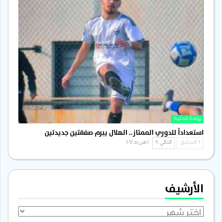
رياضة محلية
استعداداً للدوري الممتاز.. الهلال يبرم صفقتين جديدتين
السابق
التالي
1 من 1٬705
الأرشيف
الأرشيف