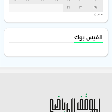
31
30
29
« تموز
الفيس بوك