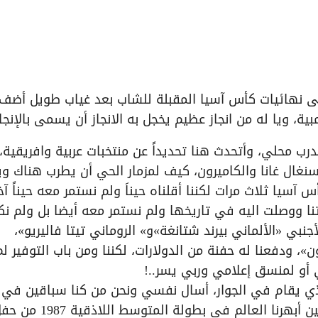
ى نهائيات كأس آسيا المقبلة للشاب بعد غياب طويل أضف
بية، ويا له من انجاز عظيم يخجل به الانجاز أن يسمى بالإنجاز
درب محلي، وأتحدث هنا تحديداً عن منتخبات عربية وافريقية،
نغال غانا والكاميرون، كيف لمزمار الحي أن يطرب هناك وي
آسيا ثلاث مرات لكننا أقلناه حيناَ ولم نستمر معه حيناً آخر
نا ووصلت اليه في تاريخها ولم نستمر معه أيضا بل ولم ن
جنبي «الألماني بيرند شتانغة»و» الروماني تيتا فاليريو»،
، ودفعنا له حفنة من الدولارات، لكننا ومن باب التوفير لم
 أو لمنسق إعلامي وربي يسر..!
ي يقام في الجوار، أسال نفسي ونحن من كنا سباقين في
الاستضافة والتنظيم أقارن هنا مع دول الجوار-، حين أبهرنا العالم في بطولة المتوسط اللاذق