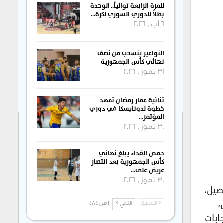
للمرة الرابعة توالياً.. الوحدة
بطلاً للدوري السوري لكرة…
6 آب , 2026
النواعير ينسحب من نصف
نهائي كأس الجمهورية
31 تموز , 2026
ثنائية عمار رمضان تمهد
خطوة لدونايسكا في دوري
المؤتمر…
30 تموز , 2026
حمص الفداء يبلغ نهائي
كأس الجمهورية بعد انتصار
عريض على…
30 تموز , 2026
صيل،
،
السابق
التالي
1 من 484
ابات