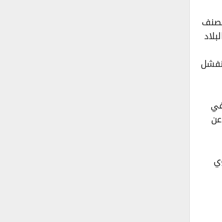
تصنف
بلاد
 نفشل
في
عن
وي