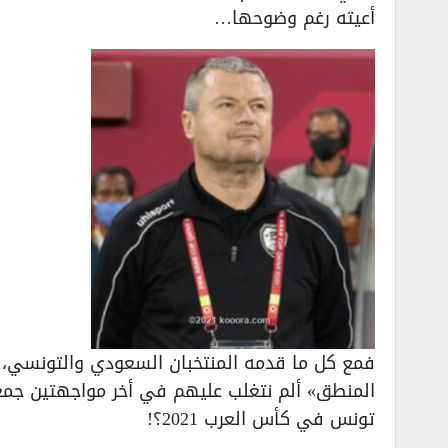
أعيته رغم وضوحها…
فمع كل ما قدمه المنتخبان السعودي والتونسي، أسأ
تونس في كأس العرب 2021؟!