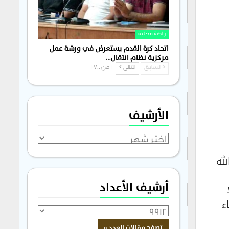
رياضة محلية
اتحاد كرة القدم يستعرض في ورشة عمل
مركزية نظام انتقال…
السابق
التالي
1 من 1٬700
الأرشيف
الأرشيف
لله
أرشيف الأعداد
ء