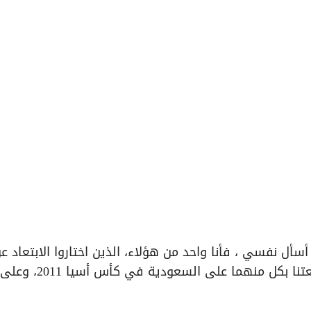
ل نفسي ، فأنا واحد من هؤلاء، الذين اختاروا الابتعاد ع
المنطق» ألم نتغلب عليهم في أخر مواجهتين جمعتنا بكل منهما على السعودية في كأس أسيا 2011، وعلى