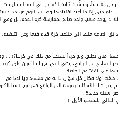
افتتاح رائع بحق حتى حين مشاهدته اليوم بعد أكثر من 03 عاماً، ومنشآت كانت الأفضل في المنطقة ليست
 عام حتى إذا ما أعيد افتتاحها وهيئت اليوم من جديد س
اَ لا يوجد ملعب واحد صالح لممارسة كرة القدم، بل وفي ال
حدائق العامة منها الى ملاعب كرة قدم،فيما وعن التنظيم،
نها، متى نطبق ولو جزءاَ بسيطاَ من ذلك في كرتنا؟! … و
در ابتعادي عن الواقع، وهي التي عجز القائمون على كرتنا 
أمينها على نفقتهم الخاصة…
 طغت أولا فكان كل سؤال يا له من مشهد ويا لها من
م وعن تلك الأسئلة، وعودة الى الواقع قعر غرب آسيا الكر
ضر أسئلة جديدة .
 الحالي للمنتخب الأول؟!