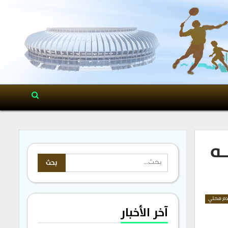
ـه
م محلي
آخر الأخبار