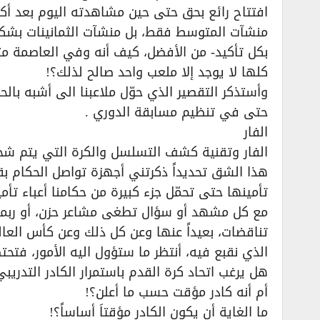
منشآت المتوسط فقط، بل منشآت الثمانينات بشكل
بكل تأكيد- من الأفضل، كيف أنه وفي العاصمة مثل
كلها لا يوجد إلا ملعب واحد صالح لذلك؟!
وأستذكر التقصير الذي حوّل ملاعبنا الى أشبه بال
حتى في تنظيم مسابقة الدوري .
الفار
الفار وتقنية كشف التسلسل والكرة التي يتم شح
هذا الشق تحديداً ذكرتني أجهزة تواصل الحكام بق
تأمينها حتى تحمّل جزء كبيرة من حكامنا أعباء ت
مع كل مشهد أو سؤال تطغى مشاعر حزن، أو ربما
تناقضات، بعيداً عنها وعن كل ذلك وعن كأس العال
الذي نقبع فيه، أنتظر ما ستؤول اليه الأمور، فتحت
هل يرغب اتحاد كرة القدم باستمرار الكادر التدريبي
أم أنه كادر مؤقت حسب ما أعلن؟!
ما الغاية أن يكون الكادر مؤقتاَ أساساً؟!