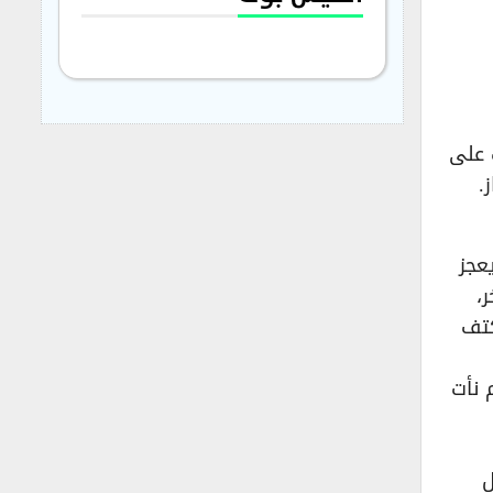
 على
.
عجز
،
كتف
 نأت
ية 1987 من حفل