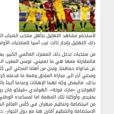
لأستحضر مشاهد التهليل بتأهل منتخب الشباب ال
ذلك التهليل بإنجاز ثالث غرب آسيا للمنتخبات الأولم
من منتخبات تدخل ذلك المعترك العالمي الكبير، بم
فالمقارنة معها هي ما تعنيني، تونس المغرب الس
عن مداواة حماقتنا، ونحن من أهلنا المحلي الى كأس 
ومحلي آخر الى مباراة الملحق وقمة ما قدمته كرت
بذلك، فالبعض وجّه لهما الإهانات وعندما أتينا بالأ
الهولندي «مارك فوتة»، الهولندي «فيلكو فان رون»
بمترجم، وأوكلنا تلك المهمة اما لمساعده الوطني
من استضافة وتنظيم مبهران في كأس العالم الذ