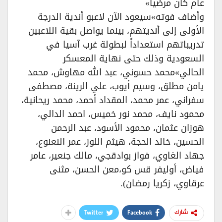
عام كان مرضياً»
وأضاف فوته»سيعود الآن لاعبو أندية الدرجة
الأولى إلى أنديتهم، بينما يواصل بقية اللاعبين
تدريباتهم استعداداً لبطولة غرب آسيا في
السعودية وذلك حتى نهاية المعسكر
الحالي»محمد حسوني، عبد الله مهاوش، محمد
يامن مطلق، وسيم أيوب، علي الرينة، مصطفى
سفراني، عمر محمد، المقداد أحمد، محمد ريحانية،
محمود نايف، محمد نور خميس، احمد الدالي،
هوزان عثمان، محمود الأسود، عبد الرحمن
الحسين، خالد الحجة، هيثم اللوز، عمر النعنوع،
جهاد الغاوي، فواز بوادقجي، مالك جنعير، عامر
فياض، أوليفر قس كو،معن الحسن، مثنى
عرقاوي، زكريا رمضان).
Twitter
Facebook
شارك