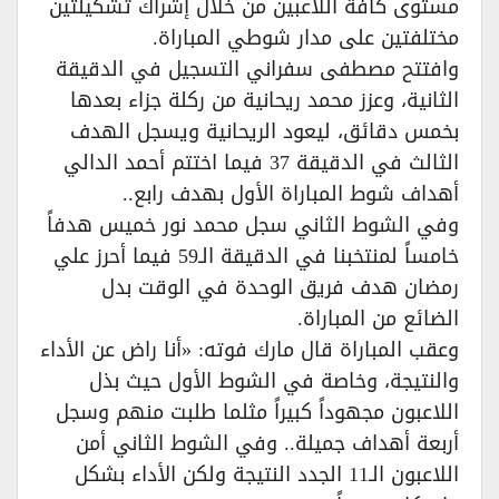
مستوى كافة اللاعبين من خلال إشراك تشكيلتين
مختلفتين على مدار شوطي المباراة.
وافتتح مصطفى سفراني التسجيل في الدقيقة
الثانية، وعزز محمد ريحانية من ركلة جزاء بعدها
بخمس دقائق، ليعود الريحانية ويسجل الهدف
الثالث في الدقيقة 37 فيما اختتم أحمد الدالي
أهداف شوط المباراة الأول بهدف رابع..
وفي الشوط الثاني سجل محمد نور خميس هدفاً
خامساً لمنتخبنا في الدقيقة الـ59 فيما أحرز علي
رمضان هدف فريق الوحدة في الوقت بدل
الضائع من المباراة.
وعقب المباراة قال مارك فوته: «أنا راض عن الأداء
والنتيجة، وخاصة في الشوط الأول حيث بذل
اللاعبون مجهوداً كبيراً مثلما طلبت منهم وسجل
أربعة أهداف جميلة.. وفي الشوط الثاني أمن
اللاعبون الـ11 الجدد النتيجة ولكن الأداء بشكل