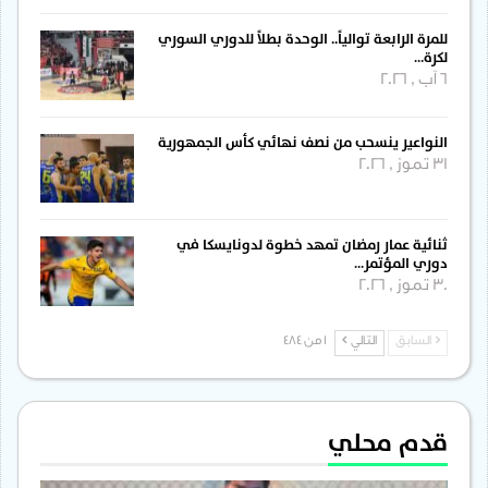
للمرة الرابعة توالياً.. الوحدة بطلاً للدوري السوري
لكرة…
6 آب , 2026
النواعير ينسحب من نصف نهائي كأس الجمهورية
31 تموز , 2026
ثنائية عمار رمضان تمهد خطوة لدونايسكا في
دوري المؤتمر…
30 تموز , 2026
السابق
التالي
1 من 484
قدم محلي