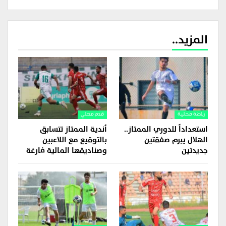
المزيد..
رياضة محلية
قدم محلي
استعداداً للدوري الممتاز..
أندية الممتاز تتسابق
الهلال يبرم صفقتين
بالتوقيع مع اللاعبين
جديدتين
وصناديقها المالية فارغة