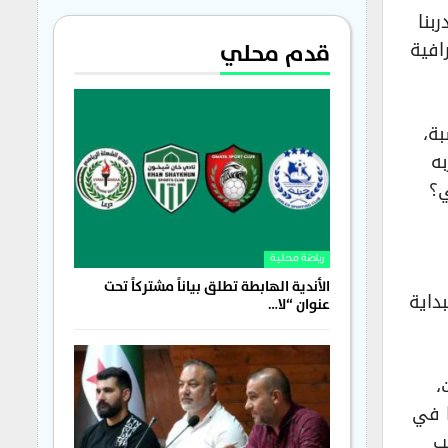
بنا
افية
قدم محلي
بة،
به
ي؟
رياضة محلية
الأندية الهابطة تطلق بياناً مشتركاً تحت
داية
عنوان “لا…
،
ا في
ب