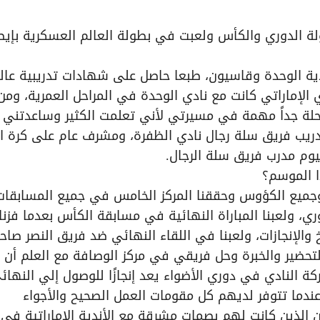
لة الدوري والكأس ولعبت في بطولة العالم العسكرية بإيطال
دية الوحدة وقاسيون، طبعا حاصل على شهادات تدريبية عال
 الفيبا من عام 2016. في الدوري الإماراتي كانت مع نادي الوحدة في المراحل العمرية، و
رحلة جداً مهمة في مسيرتي لأني تعلمت الكثير وساعدتني
دريب فريق سلة رجال نادي الظفرة، ومشرف عام على كرة ا
 الموسم؟
جميع الكؤوس وحققنا المركز الخامس في جميع المسابقات
ري، ولعبنا المباراة النهائية في مسابقة الكأس بعدما فزن
والإنجازات، ولعبنا في اللقاء النهائي ضد فريق النصر صاح
التحضير والخبرة وحل فريقي في مركز الوصافة مع العلم أن
كة النادي في دوري الأضواء يعد إنجازًا للوصول إلي النهائ
عندما تتوفر لديهم كل مقومات العمل الصحيح والأجواء
ن الذين كانت لهم بصمات مشرقة مع الأندية الإماراتية في