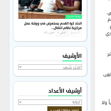
ي.
ي تم
رياضة محلية
اتحاد كرة القدم يستعرض في ورشة عمل
موسم
مركزية نظام انتقال…
ري
السابق
التالي
1 من 1٬700
ر
الأرشيف
الأرشيف
اهب
أرشيف الأعداد
 ولا