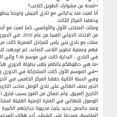
••لمحة عن مشوارك الطويل كلاعب؟
أنا لعبت منذ بداياتي مع نادي الجيش وتوجنا ببطو
وحققنا المركز الثالث
ومثلت المنتخب الأول والأولمبي، كما لعبت مع أن
من الاتحاد الدولي
عملت مع نادي بني ياس للمراحل العمرية كانت م
فهم وعملية تطوير اللاعب الصاعد، ثم توجهت لت
في النادي ، البداية كانت في موسم ٢٠١٨ وإلى اليوم مدرب فريق سلة الرجال.
•ما هي حظوظكم بالظفر بلقب بطولة الدوري هذا
••في الموسم الأول كانت المشاركة في الدوري و
وفي السنة الثانية حققنا المركز الخامس في الدو
الدور نصف الهائي على نادي الوصل صاحب التاريخ 
التاريخ العريق، ولم نتمكن من الفوز بسبب فارق 
الوصول للنهائي في الفترة الزمنية القليلة لمشار
وعند جائحمن جديد يثبت مدربونا جدارتهم الكبيرة 
المناسبة، ومدربنا علي الشطي أحد هؤلاء المدربي