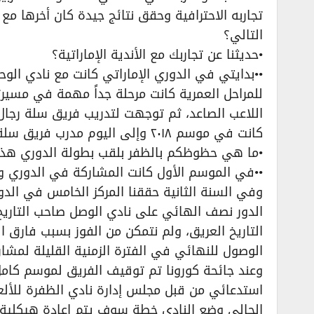
تجاربه الاحترافية وحقق نتائج جيدة كان أخرها مع
التالي؟
•حديثنا عن تجاربك مع الأندية الإماراتية؟
••بدايتي في الدوري الإماراتي كانت مع نادي الو
للمراحل العمرية كانت مرحلة جداً مهمة في مسي
اللاعب الصاعد، ثم توجهت لتدريب فريق سلة رجال
كانت في موسم ٢٠١٨ وإلى اليوم مدرب فريق سلة الرجال.
•ما هي حظوظكم بالظفر بلقب بطولة الدوري هذا
••في الموسم الأول كانت المشاركة في الدوري و
وفي السنة الثانية حققنا المركز الخامس في الدو
الدور نصف الهائي على نادي الوصل صاحب التاريخ 
التاريخ العريق، ولم نتمكن من الفوز بسبب فارق 
الوصول للنهائي في الفترة الزمنية القليلة لمشار
الحالي وضع النادي خطة سوف يتم إعادة هيكلية 