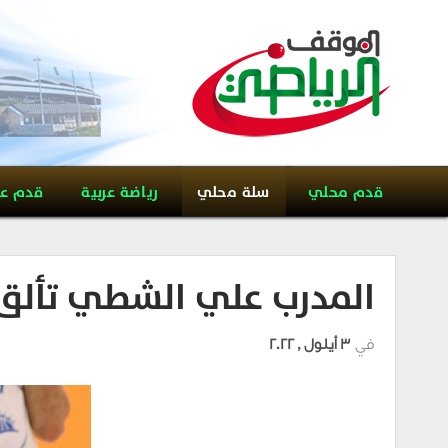
قدم محلي
سلة محلي
رياضة عربية
قدم ع
المدرب علي الشطي تألق ك
في
3 أيلول , 2022