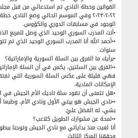
القوانين وخطة النادي تم استدعائي من قبل مجلس
٢٠٢٢-٢٠٢٣ وفي الموسم الحالي وضع النادي
الوجود في مسابقات الدوري والكؤوس.
•أنت المدرب السوري الوحيد الذي وصل للمربع الذ
••أحمد الله أنا المدرب السوري الوحيد الذي تم 
سنوات.
•برأيك ما الفرق بين السلة السورية والإماراتية؟
••الفرق بين السلتين، يكمن في أن السلة الإماراتي
فهي قليلة على عكس السلة السورية التي تفتقر 
الإمكانات المادية.
•هل تتمنى أن تقود سلة ناديك الأم الجيش في ال
••نادي الجيش هو بيتي الأول ونادي الأم، وطبعا أت
بشي، له الفضل عليّ.
••لمحة عن مشوارك الطويل كلاعب؟
أنا لعبت منذ بداياتي مع نادي الجيش وتوجنا ببطو
وحققنا المركز الثالث