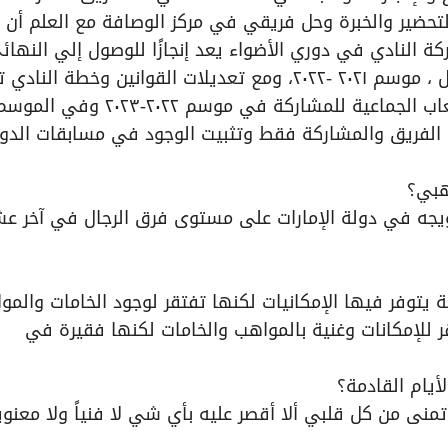
التحضير والخبرة وحل فريقي في مركز الوصافة مع العلم أن
كة النادي في دوري الأضواء يعد إنجازًا للوصول إلي النهائ
وعند جائحة كورونا تم توقيف الفريق لموسم كامل ، موسم ٢٠٢١ -٢٠٢٢، ومع تعديلات القوانين وخطة الناد
استدعائي من قبل مجلس إدارة نادي الظفرة للألعاب الجماعية للمشاركة في موسم ٢٠٢٢-٢٠٢٣ وفي ال
الفريق والمشاركة فقط وتثبيت الوجود في مسابقات الدو
هبي؟
تتويجه في دولة الإمارات على مستوى فرق الرجال في آخر عش
ة يتوفر فيها الإمكانيات لكنها تفتقر لوجود الخامات والمو
للإمكانات وغنية بالمواهب والخامات لكنها فقيرة في
أيام القادمة؟
منى من كل قلبي ألا أقصر عليه بأي شي لا فنياً ولا معنوياً