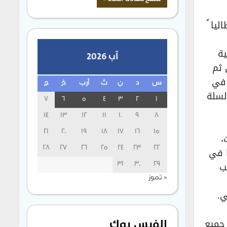
يا ً
ية
آب 2026
من ثم
 في
س
د
ن
ث
أرب
خ
ج
لسلة
7
6
5
4
3
2
1
14
13
12
11
10
9
8
21
20
19
18
17
16
15
،
ا في
28
27
26
25
24
23
22
ب
31
30
29
« تموز
ي.
الفيس بوك
 جميع