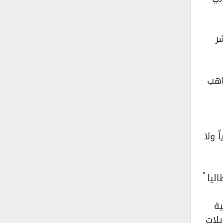
ر
اهب
 ولا
يا ً
ية
ل ، موسم ٢٠٢١ -٢٠٢٢، ومع تعديلات