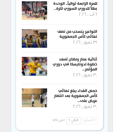
للمرة الرابعة توالياً.. الوحدة
بطلاً للدوري السوري لكرة…
6 آب , 2026
النواعير ينسحب من نصف
نهائي كأس الجمهورية
31 تموز , 2026
ثنائية عمار رمضان تمهد
خطوة لدونايسكا في دوري
المؤتمر…
30 تموز , 2026
حمص الفداء يبلغ نهائي
كأس الجمهورية بعد انتصار
عريض على…
30 تموز , 2026
السابق
التالي
1 من 484