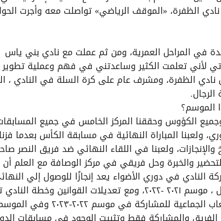
 نادي الظفرة، «الموقف الرياضي» تواصلت معه وأجرت الحوار
حدة في المراحل العمرية، ومن ثم عملت مع نادي بني ياس
رتي لأني تعلمت الكثير وساعدتني في فهم وعملية تطوير
 نادي الظفرة، ومشرف عام على كرة السلة في النادي ، الب
 الموسم؟
جميع الكؤوس وحققنا المركز الخامس في جميع المسابقات
ري، ولعبنا المباراة النهائية في مسابقة الكأس بعدما فزن
والإنجازات، ولعبنا في اللقاء النهائي ضد فريق النصر صاح
التحضير والخبرة وحل فريقي في مركز الوصافة مع العلم أن
كة النادي في دوري الأضواء يعد إنجازًا للوصول إلي النهائ
وعند جائحة كورونا تم توقيف الفريق لموسم كامل ، موسم ٢٠٢١ -٢٠٢٢، ومع تعديلات القوانين وخطة الناد
استدعائي من قبل مجلس إدارة نادي الظفرة للألعاب الجماعية للمشاركة في موسم ٢٠٢٢-٢٠٢٣ وفي ال
الفريق والمشاركة فقط وتثبيت الوجود في مسابقات الدو