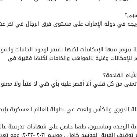
هبي؟
تتويجه في دولة الإمارات على مستوى فرق الرجال في آخر عش
ة يتوفر فيها الإمكانيات لكنها تفتقر لوجود الخامات والمو
للإمكانات وغنية بالمواهب والخامات لكنها فقيرة في
أيام القادمة؟
منى من كل قلبي ألا أقصر عليه بأي شي لا فنياً ولا معنوياً
لة الدوري والكأس ولعبت في بطولة العالم العسكرية بإيطال
دية الوحدة وقاسيون، طبعا حاصل على شهادات تدريبية عال
من الاتحاد الدولي الفيبا من عام 2016.ة كورونا تم توقيف الفريق لموسم كام