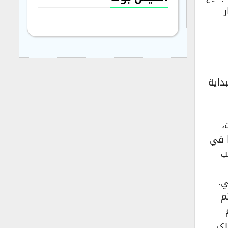
داية
،
ا في
ب
ي.
ي تم
موسم
ري