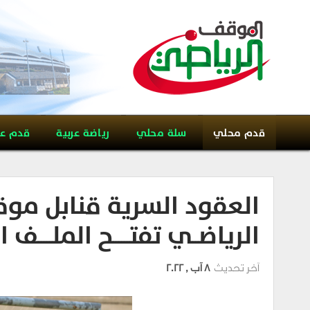
قدم محلي
سلة محلي
رياضة عربية
قدم ع
العقود السرية قنابل موقو
الرياضــي تفتــــــح الملـــــف الخط
آخر تحديث
8 آب , 2022