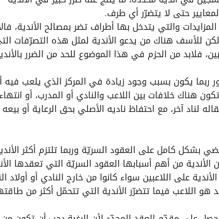
لمعايير حتى لا يتضرّر أي طرف.
المزايدات والتي يتدخل بها أطراف تضر بمصالح الأندية، فالأ
لكن للأسف هناك من يدعو الأندية لمثل هذه التصرّفات التي
ن، فلابد من الحزم في هذا الموضوع للحد من الضرر بالأندي
كور ربما يكون بسبب وجود زيادة في المركز الذي يلعب فيه أ
كون هناك خلافات بين اللاعب والنادي أو المدرب، أو انتهاء
ه لناد آخر، مع احتفاظ ناديه الأصلي بحق الرعاية أو بيعه ل
ي بشكل كامل على العقود السريّة وربما تلتزم أكثر الأندي
الأندية من أهم أسبابها العقود السريّة التي تعقدها الأن
أندية على اللاعبين سواء كانوا من خارج النادي أو أولاد ال
و اللاعب فيما تتضرّر الأندية التي تتحمّل أكثر من طاقته
ا حصل على مقدّم العقد المحدّد لأن الرغبة يجب أن تكون من