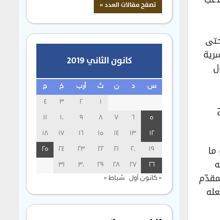
حتى
رية
كانون الثاني 2019
ل
س
د
ن
ث
أرب
خ
ج
4
3
2
1
11
10
9
8
7
6
5
18
17
16
15
14
13
12
ما
25
24
23
22
21
20
19
ه
31
30
29
28
27
26
مقدّم
« كانون أول
شباط »
عله