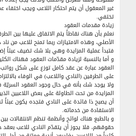
غير المعقول أن يتم احتكار اللاعب ويجب اختفاء عم
تختفي.
زيادة مقدمات العقود
نعلم بأن هناك نقاطاً يتم الاتفاق عليها بين الطر
الأصلي، وهذه الامتيازات ربما تمنح للاعب من ناد د
فتبدأ عملية المزايدة وهي بلا شك تضيف عبئاً إضاف
و أما بالنسبة لزيادة مقدّمات العقود فهناك الك
العقود عبارة عن عقد كامل توزع على شكل رواتب
على الطرفين (النادي واللاعب) في الوفاء بالالتزام
ولا يوجد شك بأنه في حال وجود العقود السريّة فإ
المزايدة من تحت الطاولة على بعض اللاعبين الذي
أن يصبح ذا فائدة على النادي فتجده يكون عبئاً ثق
الاستفادة من خدماته.
و بالطبع هناك لوائح وأنظمة تنظم الانتقالات بين
حقوقهم، فلا يجوز أن يتقدّم النادي للاعب بعقد حس
كثيراً من اللاعبين يغادرون أندية معيّنة من أجل ا