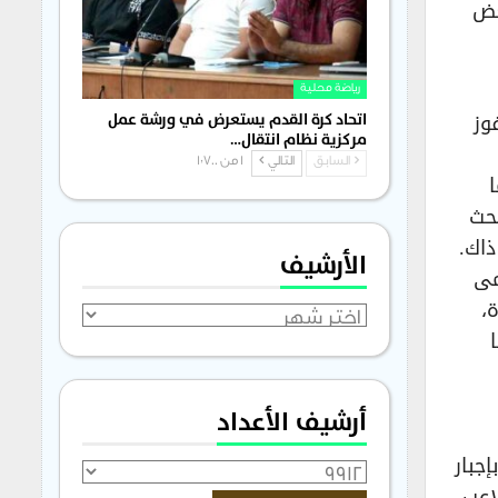
عض
رياضة محلية
وز
اتحاد كرة القدم يستعرض في ورشة عمل
مركزية نظام انتقال…
السابق
التالي
1 من 1٬700
بحث
ذاك.
الأرشيف
مى
،
الأرشيف
أرشيف الأعداد
جبار
اعب