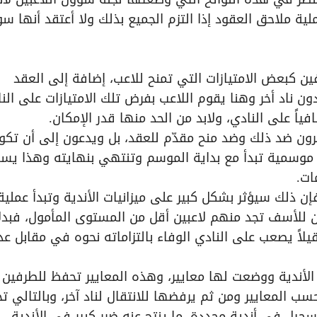
لية ملاحق العقود إذا التزم الجميع بذلك ولا أعتقد أنها س
فين كبعض الامتيازات التي تمنح للاعب، إضافة إلى العقد
ون ناد أخر وهنا يقوم اللاعب بفرض تلك الامتيازات على النا
ياً على النادي، ولابد من الحد منها قدر الإمكان.
ثيرون ضد ذلك وضد منح مقدّم للعقد، بل ويدعون إلى أن تكو
 موسمية تبدأ مع بداية الموسم وتنتهي بنهايته وهذا يسه
ات.
ن ذلك سيؤثر بشكل كبير على ميزانيات الأندية وتبدأ عملية
ن للأسف تجد منهم لاعبين أقل من المستوى المأمول، فبدلا
يلاً يصعب على النادي الوفاء بالتزاماته نحوه في مقابل عد
 الأندية ووضعت لها معايير، وهذه المعايير تحفظ للطرفين
ب المعايير ومن ثم يرفضها للانتقال لناد آخر، وبالتالي تج
لتسجيل في أندية محددة، ما ينتج عنه ضرر كبير في الأندية