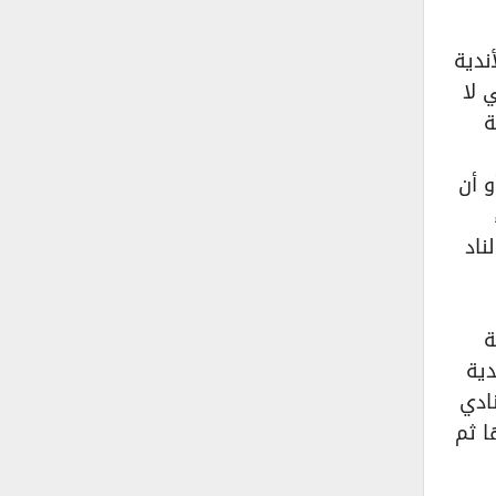
ندية
 لا
ة
و أن
ناد
ة
دية
نادي
ا ثم