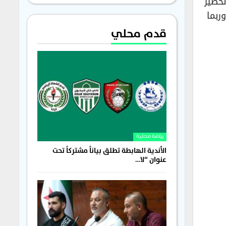
لخطير
ربما
قدم محلي
رياضة محلية
الأندية الهابطة تطلق بياناً مشتركاً تحت
عنوان “لا…