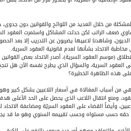
المشكلة من خلال العديد من اللوائح والقوانين دون جدوى، 
ساوي ضعف الراتب لكن حدثت المشاكل واستمرت العقود الس
الديون، وشاهدنا لاعبيها يضربون عن التدريب إلا بعد الحصو
مخاطبة الاتحاد بشأنها لعدم قانونية العقود السرية.
نطلاق (موسم العقود السرية)، أصدر الاتحاد بعض القوانين
على العقود السرية، والسؤال الذي يطرح نفسه الآن هل تنجح
 على هذه الظاهرة الخطيرة؟
 وهي من أسباب المغالاة في أسعار اللاعبين بشكل كبير وهو 
عقود، ومنع انتقال اللاعب الذي يحصل على الحد الأعلى هدف
بين، وأيضاً القضاء على العقود السريّة ومضاعفة الاتحاد ل
منح اللاعب حقه حسب مستواه وحسب تقييمه السنوي وهو ما قد يج
 الأخرى والتعاقد معهم أمر جيد ويعود بالنفع على الكرة