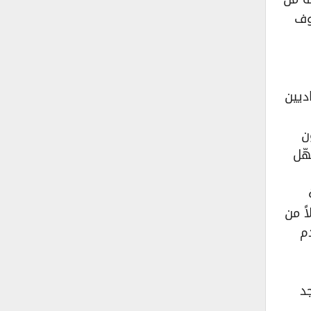
وف
ديين
ن
ّل
ً من
م
د