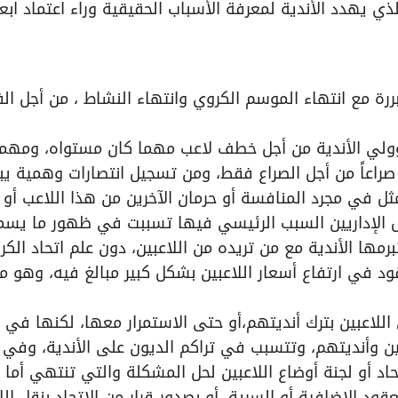
ي يهدد الأندية لمعرفة الأسباب الحقيقية وراء اعتماد اب
ررة مع انتهاء الموسم الكروي وانتهاء النشاط ، من أجل الف
ؤولي الأندية من أجل خطف لاعب مهما كان مستواه، ومهما
بح صراعاً من أجل الصراع فقط، ومن تسجيل انتصارات وهمية ي
ل في مجرد المنافسة أو حرمان الآخرين من هذا اللاعب أو 
عض الإداريين السبب الرئيسي فيها تسببت في ظهور ما يس
مها الأندية مع من تريده من اللاعبين، دون علم اتحاد الكرة
 في ارتفاع أسعار اللاعبين بشكل كبير مبالغ فيه، وهو ما
للاعبين بترك أنديتهم،أو حتى الاستمرار معها، لكنها في
ين وأنديتهم، وتتسبب في تراكم الديون على الأندية، وفي
د أو لجنة أوضاع اللاعبين لحل المشكلة والتي تنتهي أما بإ
د الإضافية أو السرية، أو بصدور قرار من الاتحاد بنقل الل