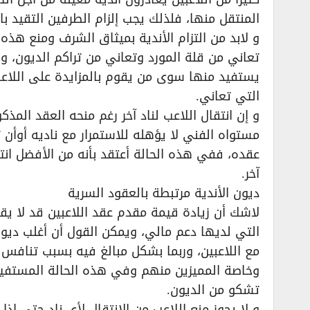
المنتقل منها، فلذلك يجب إلزام الطرفين التقيد با
و لابد من التزام الأندية بميثاق الشرف ومنع هذه 
تعاني من قلة المورد وتعاني من تراكم الديون، و
يستفيد منها سوى من يقوم بالمزايدة على اللاعبي
التي تعاني.
و إن انتقال اللاعب لناد آخر رغم منحه العقد المذ
مستواه الفني لا يؤهله للاستمرار مع ناديه أوأن ت
عقده، ففي هذه الحالة أعتقد بأنه من الأفضل انتقال
آخر.
ديون الأندية مرتبطة بالعقود السرية
لاشك أن زيادة قيمة مقدم عقد اللاعبين قد لا يقض
التي لديها دعم مالي، ويمكن القول أن أغلب ديون 
مع اللاعبين، وربما بشكل مبالغ فيه بسبب تنافس ال
وخاصة المميزين منهم وفي هذه الحالة المستفيد ه
تشكو من الديون.
و لا يجوز منع اللاعب من الانتقال لأي ناد حتى إذ