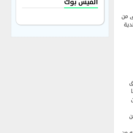
الفيس بوك
ى من
دية
ق
ن
ه من