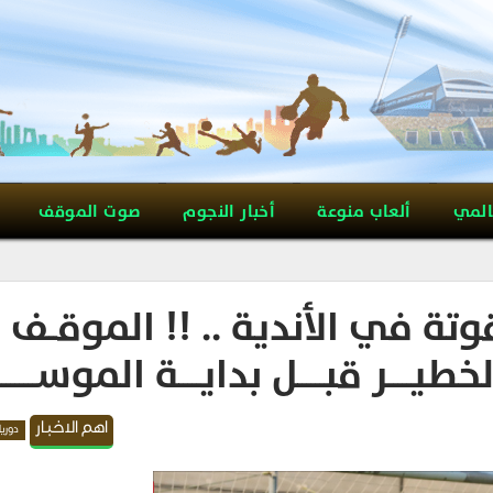
المي
ألعاب منوعة
أخبار النجوم
صوت الموقف
تة في الأندية .. !! الموقــف
يـــــر قبــــــل بدايـــــة الموســــــــ
اهم الاخبار
دوري