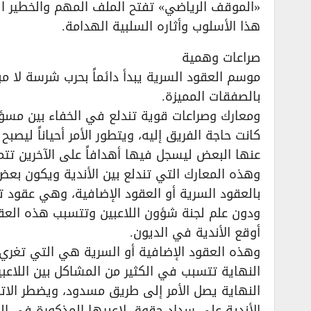
«الموقف الرياضي» تفتح الملف المهم والخطير الذ
هذا الأسلوب وأثاره السلبية الهدامة.
صراعات وهمية
موسم العقود السرية يبدأ دائماً بحرب شرسة لا مب
بالصفقات المميزة.
ومعارك وصراعات قوية تندلع في الخفاء بين مس
كانت حاجة الفريق إليه، ويتطور الأمر أحياناً ليص
عنها البعض ليسجل فيها أهدافاً على الآخرين تتمث
وهذه المعارك التي تندلع بين الأندية ويكون ب
بالعقود السرية أو العقود الإضافية، وهي عقود تبر
ودون علم لجنة شؤون اللاعبين وتتسبب هذه العقود
أوقع الأندية في الديون.
وهذه العقود الإضافية أو السرية هي التي تغري ا
النهاية تتسبب في الكثير من المشاكل بين اللاعب
النهاية يصل الأمر إلى طريق مسدود، ويضطر الاتحا
الأندية على سداد حقوق لاعبيها المذكورة في العقو