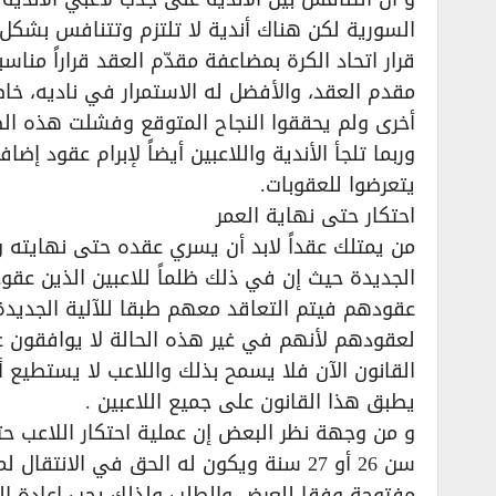
السورية لكن هناك أندية لا تلتزم وتتنافس بشكل 
قرار اتحاد الكرة بمضاعفة مقدّم العقد قراراً مناس
مقدم العقد، والأفضل له الاستمرار في ناديه، خاص
أخرى ولم يحققوا النجاح المتوقع وفشلت هذه ال
وربما تلجأ الأندية واللاعبين أيضاً لإبرام عقود إضا
يتعرضوا للعقوبات.
احتكار حتى نهاية العمر
من يمتلك عقداً لابد أن يسري عقده حتى نهايته و 
الجديدة حيث إن في ذلك ظلماً للاعبين الذين عقو
عقودهم فيتم التعاقد معهم طبقا للآلية الجديدة
لعقودهم لأنهم في غير هذه الحالة لا يوافقون عل
القانون الآن فلا يسمح بذلك واللاعب لا يستطيع أ
يطبق هذا القانون على جميع اللاعبين .
و من وجهة نظر البعض إن عملية احتكار اللاعب حت
سن 26 أو 27 سنة ويكون له الحق في الان
مفتوحة وفقا للعرض والطلب ولذلك يجب إعادة الن