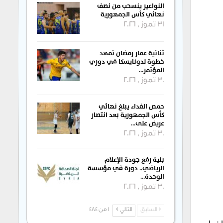
النواعير ينسحب من نصف
نهائي كأس الجمهورية
31 تموز , 2026
ثنائية عمار رمضان تمهد
خطوة لدونايسكا في دوري
المؤتمر…
30 تموز , 2026
حمص الفداء يبلغ نهائي
كأس الجمهورية بعد انتصار
عريض على…
30 تموز , 2026
بنية رفع جودة الإعلام
الرياضي.. دورة في مؤسسة
الوحدة…
30 تموز , 2026
السابق
التالي
1 من 484