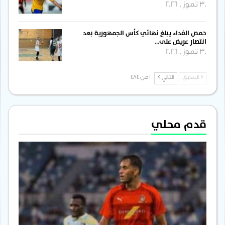
30 تموز , 2026
حمص الفداء يبلغ نهائي كأس الجمهورية بعد
انتصار عريض على…
30 تموز , 2026
السابق
التالي
1 من 484
قدم محلي