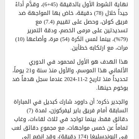
نهاية الشوط الأول بالدقيقة (45+6)، وقدَّم أداءً
جيداً خلال (78) دقيقة، خاض بها المواجهة ضد
فريق كولن، وحصل على تقييم (7.4) مع
تسديدتين على مرمى الخصم، ودقة التمرير
(79%)، بينما لمس الكرة (54) مرة، وأضاعها (10)
مرات، مع ارتكابه خطأين.
هذا الهدف هو الأول لمحمود في الدوري
الألماني هذا الموسم، والأول منذ سنة و21 يوماً،
تحديداً منذ تاريخ 2-11-2024 عندما سجل هدفاً ضد
بوخوم حينها.
والجدير ذكره؛ أن داوود شارك كبديل في المباراة
السابقة أمام فريق باير ليفركوزن، لمدة (7)
دقائق فقط، بينما تواجد في ثلاث لقاءات، وغاب
تماماً عن خمس مواجهات، مع مجموع دقائق لعب
في البوندسليغا (174 دقيقة)، وقد انضم إلى