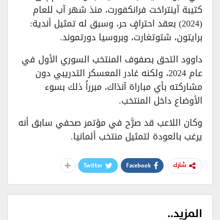
كتيبة آينتراخت فرانكفورت، منذ شهر آب للعام
(2024) بعقد احترافٍ حر، وسبق له تمثيل أندية:
برايتون، شتوتغارت، وبروسيا دورتموند.
داوود التحق بصفوف المنتخب السوري الأول في
عام 2024، ولكنه غادر المعسكر التدريبي دون
مشاركته بأي مباراة آنذاك، مبرراً ذلك بسوء
الأوضاع داخل المنتخب.
وكان اللاعب قد صرَّح في مؤتمر صحفي سابق أنه
يرغب بالعودة لتمثيل منتخب ألمانيا.
Twitter
Facebook
شارك
المزيد..