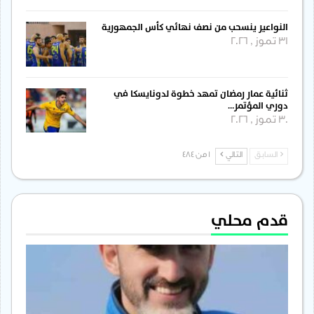
النواعير ينسحب من نصف نهائي كأس الجمهورية
31 تموز , 2026
ثنائية عمار رمضان تمهد خطوة لدونايسكا في
دوري المؤتمر…
30 تموز , 2026
السابق
التالي
1 من 484
قدم محلي