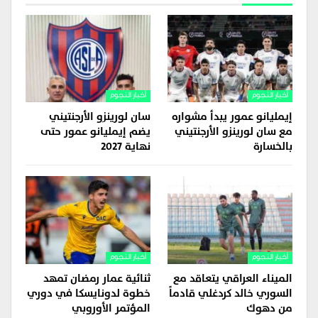
أخبار النجوم
أخبار النجوم
إيمليانو عمور يبدأ مشواره
سان لورينزو الأرجنتيني
مع سان لورينزو الأرجنتيني
يضم إيمليانو عمور حتى
بالخسارة
نهاية 2027
أخبار النجوم
أخبار النجوم
الميناء العراقي يتعاقد مع
ثنائية عمار رمضان تمهد
السوري خالد كردغلي قادماً
خطوة لدونايسكا في دوري
من دهوك
المؤتمر الأوروبي