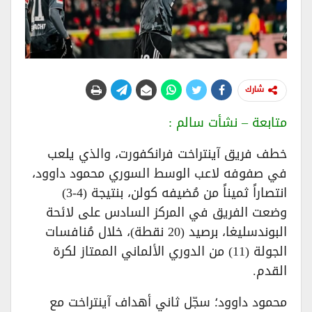
شارك
متابعة – نشأت سالم :
خطف فريق آينتراخت فرانكفورت، والذي يلعب
في صفوفه لاعب الوسط السوري محمود داوود،
انتصاراً ثميناً من مُضيفه كولن، بنتيجة (4-3)
وضعت الفريق في المركز السادس على لائحة
البوندسليغا، برصيد (20 نقطة)، خلال مُنافسات
الجولة (11) من الدوري الألماني الممتاز لكرة
القدم.
محمود داوود؛ سجّل ثاني أهداف آينتراخت مع