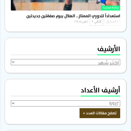
رياضة محلية
استعداداً للدوري الممتاز.. الهلال يبرم صفقتين جديدتين
السابق
التالي
1 من 1٬705
الأرشيف
الأرشيف
أرشيف الأعداد