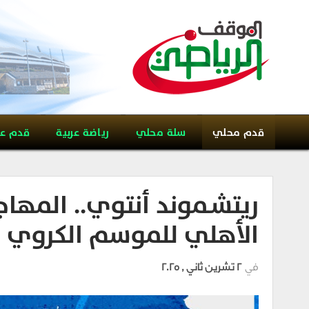
قدم محلي
سلة محلي
رياضة عربية
قدم ع
ريتشـموند أنتوي.. الم
الأهلي للموسم الكروي 2025–2026
في
2 تشرين ثاني , 2025