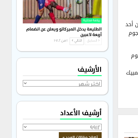
 الغاني ريتشـموند أنتوي، مواليد 2000، ليكون أحد
رياضة محلية
الطليعة يدخل الميركاتو ويعلن عن انضمام
لهجوم
أربعة لاعبين
السابق
التالي
1 من 1٬702
وم
الأرشيف
 وأولمبيك
الأرشيف
أرشيف الأعداد