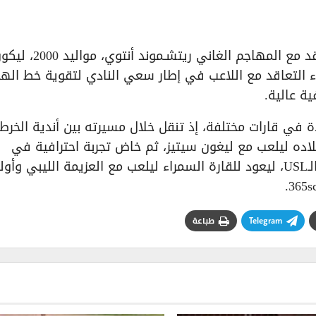
عزّز نادي دمشق الأهلي صفوفه الهجومية بالتعاقد مع المهاجم
فريق في الموسم الكروي 2025–2026، وجاء التعاقد مع اللاعب في إطار سعي النادي لتقوية خط ا
ية عالية.
دة في قارات مختلفة، إذ تنقل خلال مسيرته بين أندية الخرط
اده ليلعب مع ليغون سيتيز، ثم خاض تجربة احترافية في
الولايات المتحدة مع فينيكس رايزينغ ضمن دوري الـUSL، ليعود للقارة السمراء ليلعب مع العزيمة الليبي
Telegram
طباعة