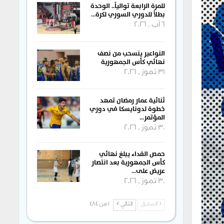
للمرة الرابعة توالياً.. الوحدة
بطلاً للدوري السوري لكرة…
6 آب , 2026
النواعير ينسحب من نصف
نهائي كأس الجمهورية
31 تموز , 2026
ثنائية عمار رمضان تمهد
خطوة لدونايسكا في دوري
المؤتمر…
30 تموز , 2026
حمص الفداء يبلغ نهائي
كأس الجمهورية بعد انتصار
عريض على…
30 تموز , 2026
السابق
التالي
1 من 484