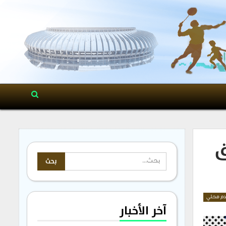
ق
م محلي
آخر الأخبار