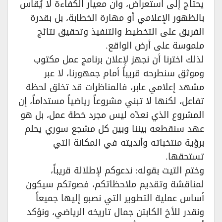
يحتاج إلى استعراض، وأن معيار الكفاءة لا يُقاس
بالظهور الإعلامي أو مهارة الخطابة، بل بقدرة
الفريق على التخطيط والتنفيذ وتحقيق نتائج
ملموسة على أرض الواقع.
لذلك اخترنا أن نجهز لإعلان برنامج عمل مكتوب
وموثق سنطرحه قريباً أمام جمهورنا، لا عبر
مشهد إعلامي عابر، فالمناظرات قد تخلق لحظة
تفاعل، لكنها لا تبني مشروعاً رياضياً مستداماً، إن
المشروع الذي نعدّه ليس مجرد خطة عمل، بل هو
عهد سنقطعه بيننا وبين كل مشجع سوري يحلم
برؤية منتخباته وأنديته في المكانة التي
تستحقها.
وختم التيت بقوله: ندعوكم لإطلالة قريباً،
لمناقشة وتقديم ملاحظاتكم، فصوتكم سيكون
أساس عملية التطوير التي نصبو إليها جميعاً
ونقدر للأخ الكابتن جمال تاريخه الرياضي، ونؤكد