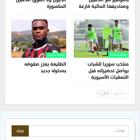
وصناديقها المالية فارغة
المكسورة
رياضة محلية
رياضة محلية
منتخب سوريا للشباب
الطليعة يعزز صفوفه
يواصل تحضيراته قبل
بمحترف جديد
التصفيات الآسيوية
السابق
التالي