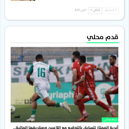
السابق
التالي
1 من 484
قدم محلي
قدم محلي
أندية الممتاز تتسابق بالتوقيع مع اللاعبين وصناديقها المالية…