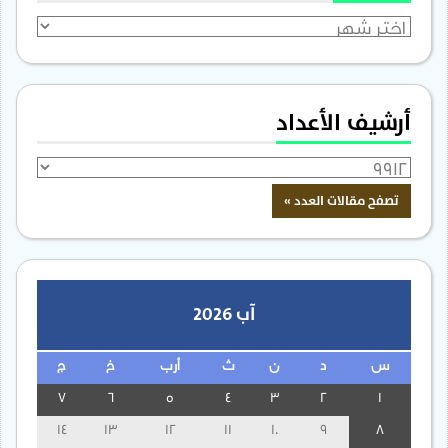
الأرشيف
أرشيف الأعداد
آب 2026
س
د
ن
ث
أرب
خ
ج
7
6
5
4
3
2
1
14
13
12
11
10
9
8