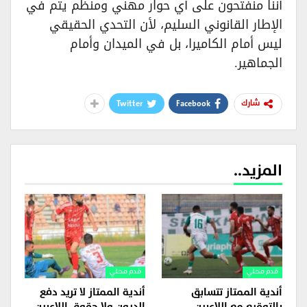
أننا منفتحون على أي حوار مهني ومنظم يتم في
الإطار القانوني السليم، لأن التحدي الحقيقي
ليس أمام الكاميرا، بل في الميدان وأمام
الجماهير.
Twitter
Facebook
شارك
المزيد..
قدم محلي
قدم محلي
أندية الممتاز تتسابق
أندية الممتاز لا تريد دفع
بالتوقيع مع اللاعبين
الديون ولا حقوق اللاعبين