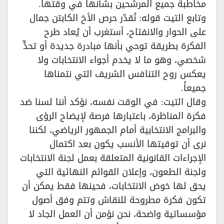
مخاطبة جميع المرشحين بشأنها في وقتها.
وتابع التيت قوله: نُقدّر حرص الأخ الكابتن جمال
على الحوار والانفتاح، أستغرب أن يُعاد طرح
الفكرة بطريقة توحي بأنها مبادرة جديدة أو تحدٍّ
شخصي، وهو ما لا يخدم أجواء الانتخابات ولا
يعكس روح التنافس الشريف التي نتمناها
جميعاً.
وقال التيت: في الوقت نفسه، نؤكد أننا لسنا ضد
فكرة المناظرة، باعتبارها فرصة لإيضاح الرؤى
والبرامج الانتخابية أمام الجمهور الرياضي، لكننا
نرى أن توقيتها الأنسب يكون بعد اكتمال
الإجراءات القانونية المتعلقة بعمل لجنة الانتخابات
ولجنة الطعون، وإعلان القوائم النهائية التي
يحق لها خوض الانتخابات، فحينها فقط يمكن أن
تكون فكرة مطروحة للنقاش وتتم وفق أصول
مؤسساتية واضحة، نحن نؤمن أن العمل الجاد لا