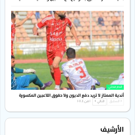
قدم محلي
أندية الممتاز لا تريد دفع الديون ولا حقوق اللاعبين المكسورة
السابق
التالي
1 من 1٬704
الأرشيف